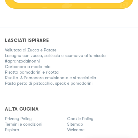
su Facebook e YouTube con lo stesso nome 😊
LASCIATI ISPIRARE
Vellutata di Zucca e Patate
Lasagna con zucca, salsiccia e scamorza affumicata
#apranzodainonni
Carbonara a modo mio
Risotto pomodorini e ricotta
Risotto 🍅Pomodoro emulsionato e stracciatella
Pasta pesto di pistacchio, speck e pomodorini
AL.TA CUCINA
Privacy Policy
Cookie Policy
Termini e condizioni
Sitemap
Esplora
Welcome