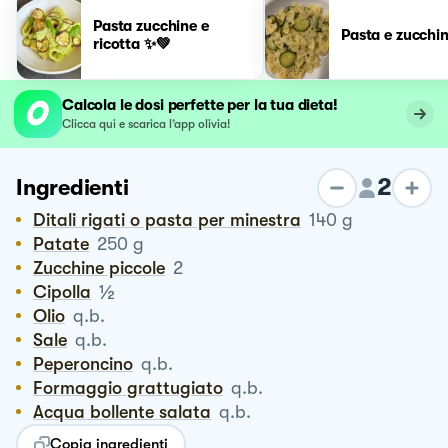
Pasta zucchine e
Pasta e zucchi
ricotta ✨💚
Calcola le dosi perfette per la tua dieta!
Clicca qui e scarica l’app olivia!
2
Ingredienti
Ditali rigati o pasta per minestra
140
g
Patate
250
g
Zucchine piccole
2
½
Cipolla
Olio
q.b.
Sale
q.b.
Peperoncino
q.b.
Formaggio grattugiato
q.b.
Acqua bollente salata
q.b.
Copia ingredienti