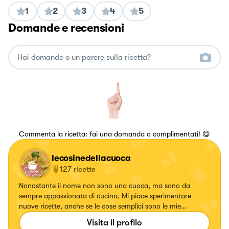
1
2
3
4
5
Domande e recensioni
Commenta la ricetta: fai una domanda o complimentati! 😋
lecosinedellacuoca
127
ricette
Nonostante il nome non sono una cuoca, ma sono da
sempre appassionata di cucina. Mi piace sperimentare
nuove ricette, anche se le cose semplici sono le mie
preferite! Preferisco i primi piatti, i dolci invece non sono il
Visita il profilo
mio forte. Ma ne troverete comunque 😁 Mi trovate anche