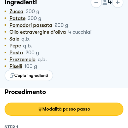
4
Ingredienti
Zucca
300
g
Patate
300
g
Pomodori passata
200
g
Olio extravergine d'oliva
4
cucchiai
Sale
q.b.
Pepe
q.b.
Pasta
200
g
Prezzemolo
q.b.
Piselli
100
g
Copia ingredienti
Procedimento
Modalità passo passo
STEP
1