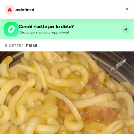
undefined
Cerchi ricette per la dieta?
Clicca qui e scarica l’app olivia!
RICETTE
/
PRIMI