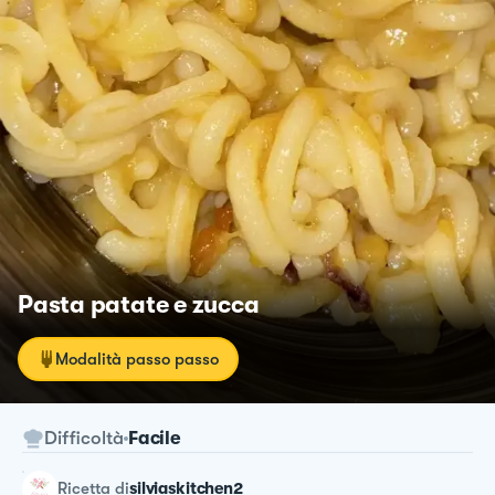
Pasta patate e zucca
Modalità passo passo
Difficoltà
Facile
ricetta
di
silviaskitchen2