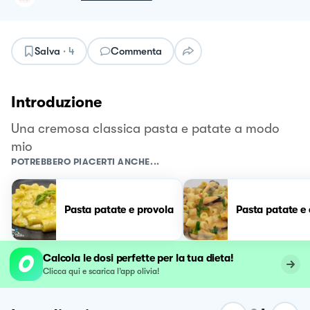
Salva
·
4
Commenta
Introduzione
Una cremosa classica pasta e patate a modo
mio
POTREBBERO PIACERTI ANCHE...
Pasta patate e provola
Pasta patate e
Calcola le dosi perfette per la tua dieta!
Clicca qui e scarica l’app olivia!