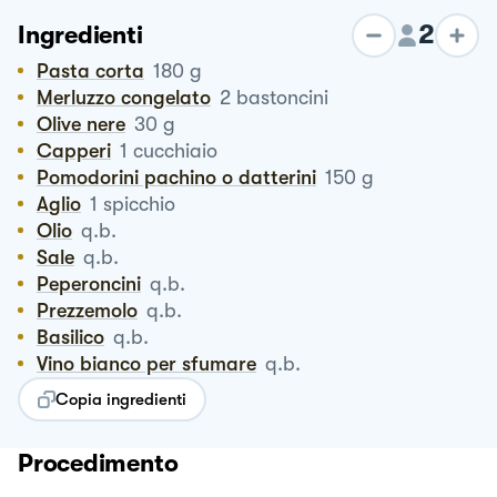
2
Ingredienti
Pasta corta
180
g
Merluzzo congelato
2
bastoncini
Olive nere
30
g
Capperi
1
cucchiaio
Pomodorini pachino o datterini
150
g
Aglio
1
spicchio
Olio
q.b.
Sale
q.b.
Peperoncini
q.b.
Prezzemolo
q.b.
Basilico
q.b.
Vino bianco per sfumare
q.b.
Copia ingredienti
Procedimento