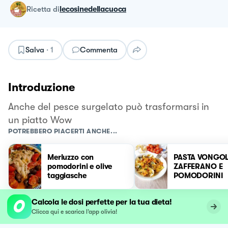
ricetta
di
lecosinedellacuoca
Salva
·
1
Commenta
Introduzione
Anche del pesce surgelato può trasformarsi in
un piatto Wow
POTREBBERO PIACERTI ANCHE...
Merluzzo con
PASTA VONGO
pomodorini e olive
ZAFFERANO E
taggiasche
POMODORINI
Calcola le dosi perfette per la tua dieta!
Clicca qui e scarica l’app olivia!