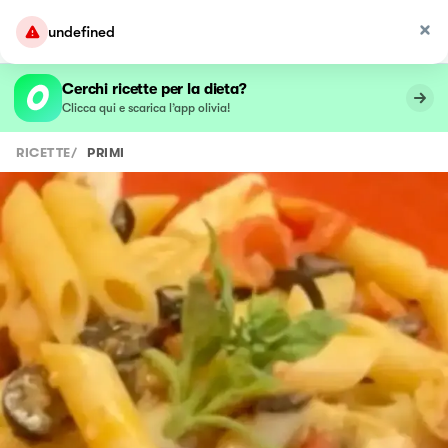
undefined
Cerchi ricette per la dieta?
Clicca qui e scarica l’app olivia!
RICETTE
/
PRIMI