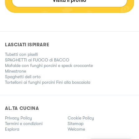
Visita il profilo
mio forte. Ma ne troverete comunque 😁 Mi trovate anche
su Facebook e YouTube con lo stesso nome 😊
LASCIATI ISPIRARE
Tubetti con piselli
SPAGHETTI al FUOCO di BACCO
Mafalde con funghi porcini e speck croccante
Minestrone
Spaghetti dell orto
Tortelloni ai funghi porcini Fini alla boscaiola
AL.TA CUCINA
Privacy Policy
Cookie Policy
Termini e condizioni
Sitemap
Esplora
Welcome