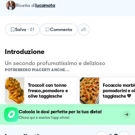
ricetta
di
lucamata
Salva
·
21
Commenta
Introduzione
Un secondo profumatissimo e delizioso
POTREBBERO PIACERTI ANCHE...
Troccoli con tonno
Focaccia morb
fresco,pomodoro e
pomodorini e ol
olive taggiasche
taggiasche 💛
Calcola le dosi perfette per la tua dieta!
Clicca qui e scarica l’app olivia!