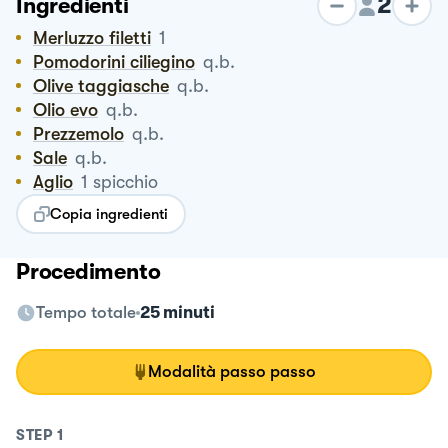
2
Ingredienti
Merluzzo filetti
1
Pomodorini ciliegino
q.b.
Olive taggiasche
q.b.
Olio evo
q.b.
Prezzemolo
q.b.
Sale
q.b.
Aglio
1
spicchio
Copia ingredienti
Procedimento
Tempo totale
25 minuti
Modalità passo passo
STEP
1