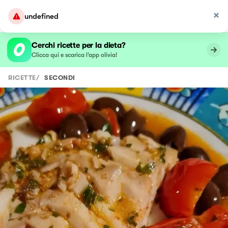
undefined
Cerchi ricette per la dieta?
Clicca qui e scarica l’app olivia!
RICETTE
/
SECONDI