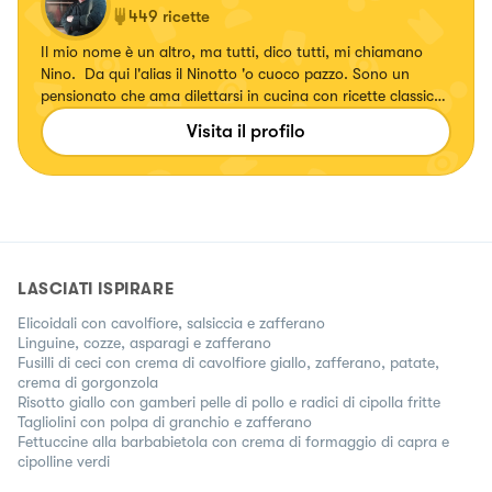
449
ricette
Il mio nome è un altro, ma tutti, dico tutti, mi chiamano
Nino. Da qui l'alias il Ninotto 'o cuoco pazzo. Sono un
pensionato che ama dilettarsi in cucina con ricette classiche
e quasi sempre della tradizione campana, ma che ama
Visita il profilo
soprattutto mangiare cose buone. Ho tre vizietti culinari:
amo contaminare e trasformare ricette classiche e farle a
modo mio; tra dolce e salato prediligo sempre il salato e tra
primi e secondi piatti amo i primi e in particolare la pasta.
Chest è ...
LASCIATI ISPIRARE
Elicoidali con cavolfiore, salsiccia e zafferano
Linguine, cozze, asparagi e zafferano
Fusilli di ceci con crema di cavolfiore giallo, zafferano, patate,
crema di gorgonzola
Risotto giallo con gamberi pelle di pollo e radici di cipolla fritte
Tagliolini con polpa di granchio e zafferano
Fettuccine alla barbabietola con crema di formaggio di capra e
cipolline verdi