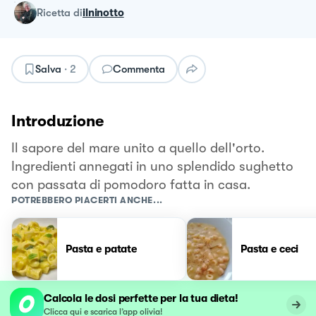
ricetta
di
ilninotto
Salva
·
2
Commenta
Introduzione
Il sapore del mare unito a quello dell'orto.
Ingredienti annegati in uno splendido sughetto
con passata di pomodoro fatta in casa.
POTREBBERO PIACERTI ANCHE...
Pasta e patate
Pasta e ceci
Calcola le dosi perfette per la tua dieta!
Clicca qui e scarica l’app olivia!