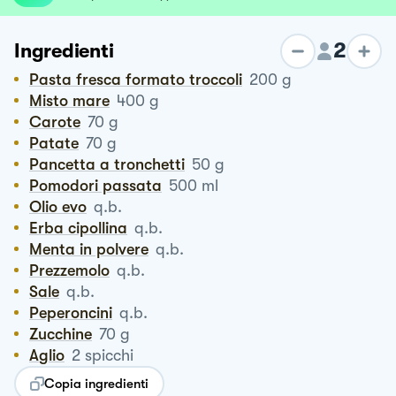
2
Ingredienti
Pasta fresca formato troccoli
200
g
Misto mare
400
g
Carote
70
g
Patate
70
g
Pancetta a tronchetti
50
g
Pomodori passata
500
ml
Olio evo
q.b.
Erba cipollina
q.b.
Menta in polvere
q.b.
Prezzemolo
q.b.
Sale
q.b.
Peperoncini
q.b.
Zucchine
70
g
Aglio
2
spicchi
Copia ingredienti