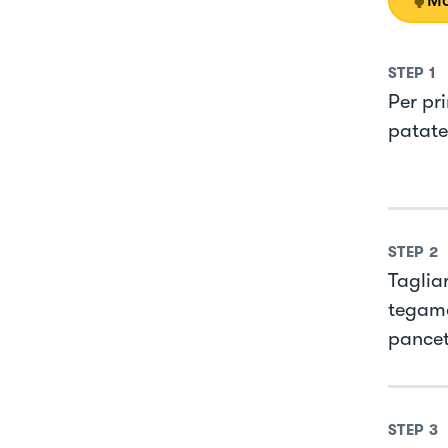
Mo
STEP
1
Per pr
patate
STEP
2
Tagliar
tegame
pancett
STEP
3