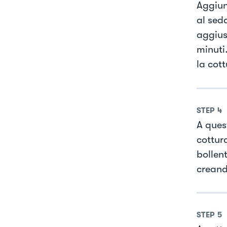
Aggiun
al sed
aggius
minuti
la cot
STEP
4
A ques
cottur
bollen
creand
STEP
5