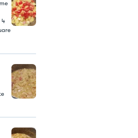
eme
 4
uare
te