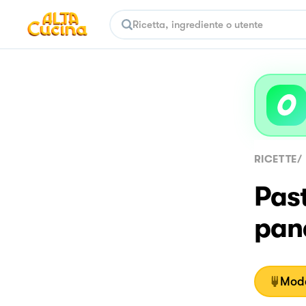
RICETTE
/
Pas
pan
Moda