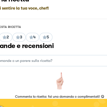
i sentire la tua voce, chef!
ESTA RICETTA
2
3
4
5
nde e recensioni
Commenta la ricetta: fai una domanda o complimentati! 😋