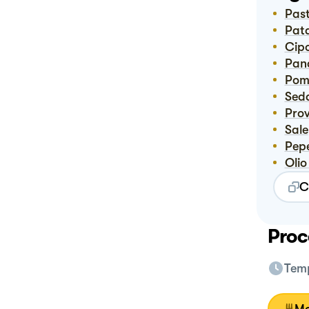
Pas
Pat
Cip
Pa
Pom
Sed
Pro
Sale
Pep
Oli
C
Proc
Temp