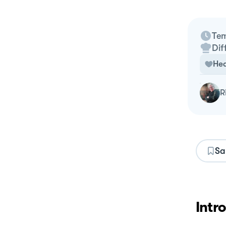
Tem
Dif
Hea
Sa
Intr