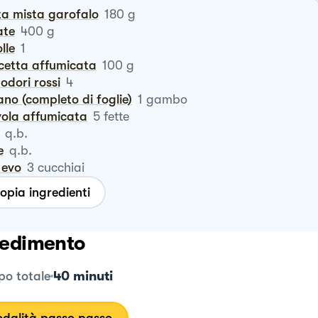
ta mista garofalo
180
g
ate
400
g
olle
1
ncetta affumicata
100
g
odori rossi
4
ano (completo di foglie)
1
gambo
vola affumicata
5
fette
q.b.
e
q.b.
o evo
3
cucchiai
opia ingredienti
edimento
40 minuti
o totale