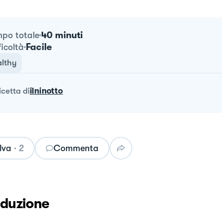
40 minuti
po totale
Facile
ficoltà
lthy
ricetta
di
ilninotto
lva
·
2
Commenta
oduzione