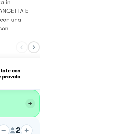
a in
PANCETTA E
 con una
 con
atate con
Pasta patate, provola e
e provola
pancetta
2