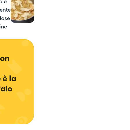
o e
mente
dose
ine
con 
è la 
alo 