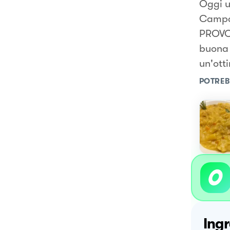
Oggi u
Campa
PROVOL
buona 
un'ott
POTREB
Ingr