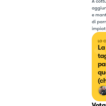
A cott
aggiun
e mant
di par
impiat
LO 
La
ta
pa
qu
(c
Vota