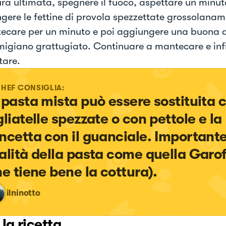
ura ultimata, spegnere il fuoco, aspettare un minut
gere le fettine di provola spezzettate grossolana
ecare per un minuto e poi aggiungere una buona 
migiano grattugiato. Continuare a mantecare e inf
tare.
CHEF CONSIGLIA:
 pasta mista può essere sostituita 
gliatelle spezzate o con pettole e la 
ncetta con il guanciale. Importante 
alità della pasta come quella Garof
he tiene bene la cottura).
ilninotto
 la ricetta