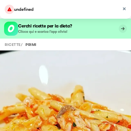
undefined
Cerchi ricette per la dieta?
Clicca qui e scarica l’app olivia!
RICETTE
/
PRIMI