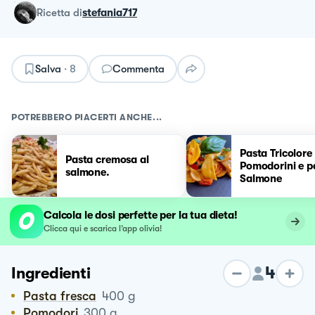
ricetta
di
stefania717
Salva
·
8
Commenta
POTREBBERO PIACERTI ANCHE...
Pasta Tricolore
Pasta cremosa al
Pomodorini e p
salmone.
Salmone
Calcola le dosi perfette per la tua dieta!
Clicca qui e scarica l’app olivia!
4
Ingredienti
Pasta fresca
400
g
Pomodori
300
g