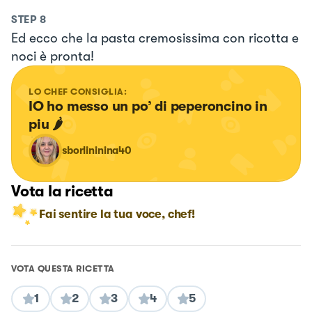
STEP
8
Ed ecco che la pasta cremosissima con ricotta e
noci è pronta!
LO CHEF CONSIGLIA:
IO ho messo un po’ di peperoncino in 
piu 🌶️
sborlininina40
Vota la ricetta
Fai sentire la tua voce, chef!
VOTA QUESTA RICETTA
1
2
3
4
5