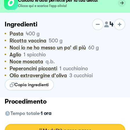
Calcola le dosi perfette per la tua dieta!
Clicca qui e scarica l’app olivia!
4
Ingredienti
Pasta
400
g
Ricotta vaccina
500
g
Noci io ne ho messo un po’ di più
60
g
Aglio
1
spicchio
Noce moscata
q.b.
Peperoncini piccanti
1
cucchiaino
Olio extravergine d'oliva
3
cucchiai
Copia ingredienti
Procedimento
Tempo totale
1 ora