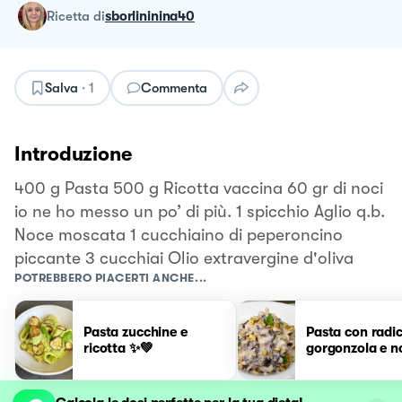
ricetta
di
sborlininina40
Salva
·
1
Commenta
Introduzione
400 g Pasta 500 g Ricotta vaccina 60 gr di noci
io ne ho messo un po’ di più. 1 spicchio Aglio q.b.
Noce moscata 1 cucchiaino di peperoncino
piccante 3 cucchiai Olio extravergine d'oliva
POTREBBERO PIACERTI ANCHE...
Pasta zucchine e
Pasta con radic
ricotta ✨💚
gorgonzola e n