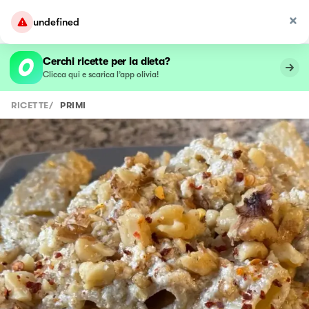
undefined
Cerchi ricette per la dieta?
Clicca qui e scarica l’app olivia!
RICETTE
/
PRIMI