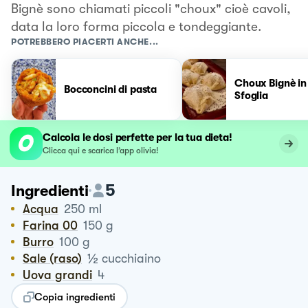
Bignè sono chiamati piccoli "choux" cioè cavoli,
data la loro forma piccola e tondeggiante.
POTREBBERO PIACERTI ANCHE...
Choux Bignè in
Bocconcini di pasta
Sfoglia
Calcola le dosi perfette per la tua dieta!
Clicca qui e scarica l’app olivia!
5
Ingredienti
Acqua
250
ml
Farina 00
150
g
Burro
100
g
½
Sale (raso)
cucchiaino
Uova grandi
4
Copia ingredienti