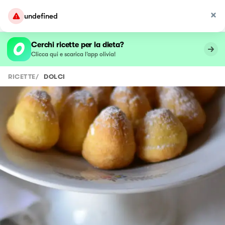
undefined
Cerchi ricette per la dieta?
Clicca qui e scarica l’app olivia!
RICETTE
/
DOLCI