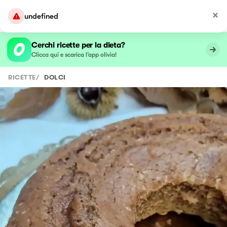
undefined
Cerchi ricette per la dieta?
Clicca qui e scarica l’app olivia!
RICETTE
/
DOLCI