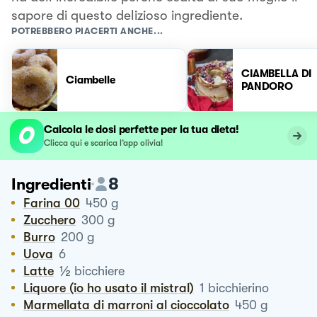
sapore di questo delizioso ingrediente.
POTREBBERO PIACERTI ANCHE...
CIAMBELLA DI
Ciambelle
PANDORO
Calcola le dosi perfette per la tua dieta!
Clicca qui e scarica l’app olivia!
8
Ingredienti
Farina 00
450
g
Zucchero
300
g
Burro
200
g
Uova
6
½
Latte
bicchiere
Liquore (io ho usato il mistral)
1
bicchierino
Marmellata di marroni al cioccolato
450
g