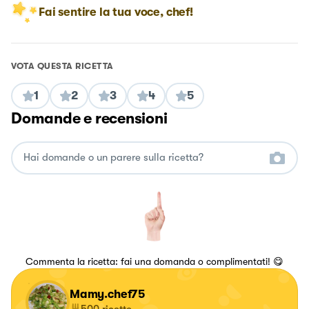
Fai sentire la tua voce, chef!
VOTA QUESTA RICETTA
1
2
3
4
5
Domande e recensioni
Commenta la ricetta: fai una domanda o complimentati! 😋
Mamy.chef75
500
ricette