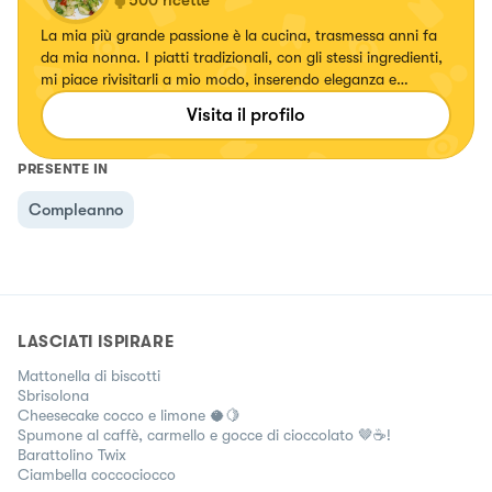
La mia più grande passione è la cucina, trasmessa anni fa
da mia nonna. I piatti tradizionali, con gli stessi ingredienti,
mi piace rivisitarli a mio modo, inserendo eleganza e
specialmente colori. Ogni volta che creo un piatto mi
Visita il profilo
emoziono e vorrei tanto emozionare anche voi.
PRESENTE IN
Compleanno
LASCIATI ISPIRARE
Mattonella di biscotti
Sbrisolona
Cheesecake cocco e limone 🥥🍋
Spumone al caffè, carmello e gocce di cioccolato 🤎☕!
Barattolino Twix
Ciambella coccociocco