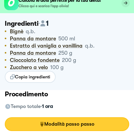
Calcola le dosi perfette per la tua dieta!
Clicca qui e scarica l’app olivia!
1
Ingredienti
Bignè
q.b.
Panna da montare
500
ml
Estratto di vaniglia o vanillina
q.b.
Panna da montare
250
g
Cioccolato fondente
200
g
Zucchero a velo
100
g
Copia ingredienti
Procedimento
Tempo totale
1 ora
Modalità passo passo