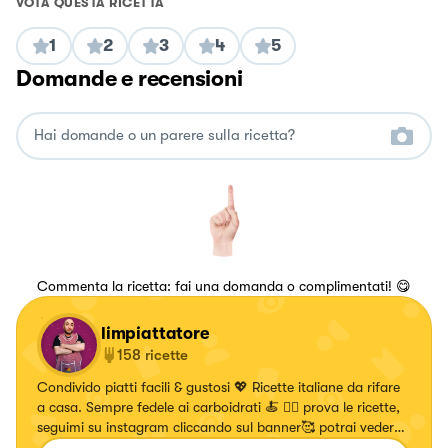
VOTA QUESTA RICETTA
1
2
3
4
5
Domande e recensioni
Commenta la ricetta: fai una domanda o complimentati! 😋
limpiattatore
158
ricette
Condivido piatti facili & gustosi 💖 Ricette italiane da rifare
a casa. Sempre fedele ai carboidrati 🍝 👇🏼 prova le ricette,
seguimi su instagram cliccando sul banner🥰 potrai vedere
le ricette realizzate