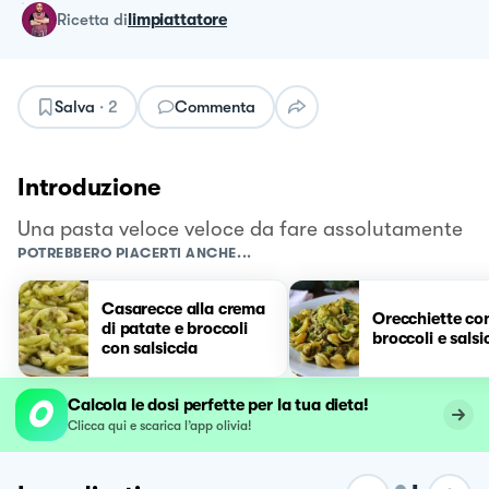
ricetta
di
limpiattatore
Salva
·
2
Commenta
Introduzione
Una pasta veloce veloce da fare assolutamente
POTREBBERO PIACERTI ANCHE...
Casarecce alla crema
Orecchiette co
di patate e broccoli
broccoli e salsi
con salsiccia
Calcola le dosi perfette per la tua dieta!
Clicca qui e scarica l’app olivia!