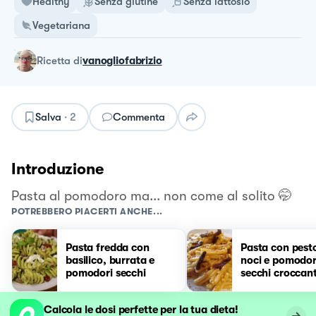
Healthy
Senza glutine
Senza lattosio
Vegetariana
ricetta
di
vanogliofabrizio
Salva
·
2
Commenta
Introduzione
Pasta al pomodoro ma... non come al solito 🤭
POTREBBERO PIACERTI ANCHE...
Pasta fredda con
Pasta con pesto
basilico, burrata e
noci e pomodor
pomodori secchi
secchi croccant
Calcola le dosi perfette per la tua dieta!