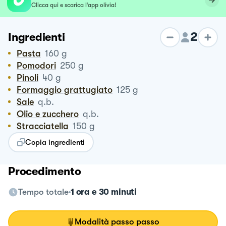
Clicca qui e scarica l’app olivia!
2
Ingredienti
Pasta
160
g
Pomodori
250
g
Pinoli
40
g
Formaggio grattugiato
125
g
Sale
q.b.
Olio e zucchero
q.b.
Stracciatella
150
g
Copia ingredienti
Procedimento
Tempo totale
1 ora e 30 minuti
Modalità passo passo