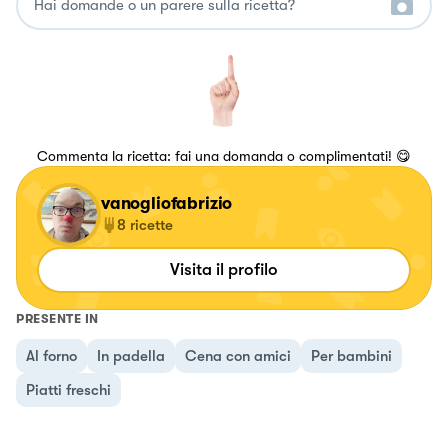
Commenta la ricetta: fai una domanda o complimentati! 😋
vanogliofabrizio
8
ricette
Visita il profilo
PRESENTE IN
Al forno
In padella
Cena con amici
Per bambini
Piatti freschi