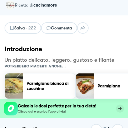
ricetta
di
cucinamore
Salva
·
222
Commenta
Introduzione
Un piatto delicato, leggero, gustoso e filante
POTREBBERO PIACERTI ANCHE...
Parmigiana bianca di
Parmigiana
zucchine
Calcola le dosi perfette per la tua dieta!
Clicca qui e scarica l’app olivia!