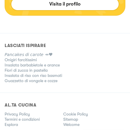
Visita il profilo
LASCIATI ISPIRARE
𝘗𝘢𝘯𝘤𝘢𝘬𝘦𝘴 𝘥𝘪 𝘤𝘢𝘳𝘰𝘵𝘦 🥕🧡
Onigiri farcitissimi
Insalata barbabietole e arance
Fiori di zucca in pastella
Insalata di riso con riso basmati
Guazzetto di vongole e cozze
AL.TA CUCINA
Privacy Policy
Cookie Policy
Termini e condizioni
Sitemap
Esplora
Welcome