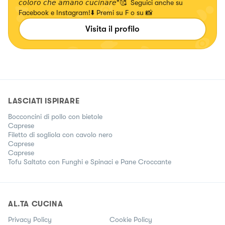
𝘤𝘰𝘭𝘰𝘳𝘰 𝘤𝘩𝘦 𝘢𝘮𝘢𝘯𝘰 𝘤𝘶𝘤𝘪𝘯𝘢𝘳𝘦"🥰 Seguici anche su
Facebook e Instagram!⬇️ Premi su F o su 📸
Visita il profilo
LASCIATI ISPIRARE
Bocconcini di pollo con bietole
Caprese
Filetto di sogliola con cavolo nero
Caprese
Caprese
Tofu Saltato con Funghi e Spinaci e Pane Croccante
AL.TA CUCINA
Privacy Policy
Cookie Policy