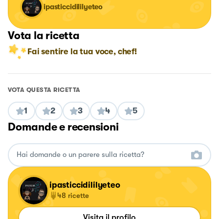
ipasticcidililyeteo
Vota la ricetta
Fai sentire la tua voce, chef!
VOTA QUESTA RICETTA
1
2
3
4
5
Domande e recensioni
ipasticcidililyeteo
48
ricette
Visita il profilo