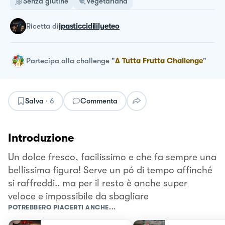
Senza glutine
Vegetariana
ricetta
di
ipasticcidililyeteo
Partecipa alla challenge
"
A Tutta Frutta Challenge
"
Salva
·
6
Commenta
Introduzione
Un dolce fresco, facilissimo e che fa sempre una
bellissima figura! Serve un pó di tempo affinché
si raffreddi.. ma per il resto è anche super
veloce e impossibile da sbagliare
POTREBBERO PIACERTI ANCHE...