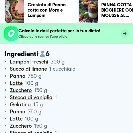
Crostata di Panna
PANNA COTTA 
cotta con More e
BICCHIERE CO
Lamponi
MOUSSE AL
CIOCCOLATO 
Calcola le dosi perfette per la tua dieta!
Clicca qui e scarica l’app olivia!
6
Ingredienti
Lamponi freschi
300
g
Succo di limone
1
cucchiaio
Panna
750
g
Latte
100
g
Zucchero
150
g
Stecca di vaniglia
1
Gelatina
15
g
Panna
750
g
Latte
100
g
Zucchero
150
g
Stecca di vaniglia
1