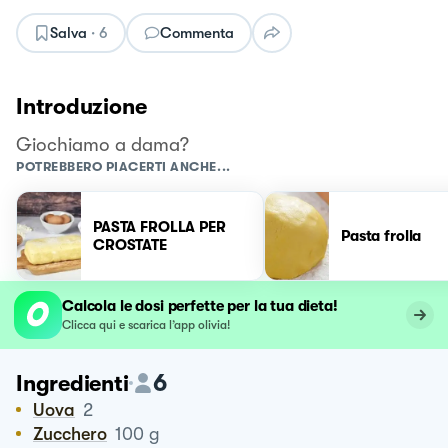
Salva
·
6
Commenta
Introduzione
Giochiamo a dama?
POTREBBERO PIACERTI ANCHE...
PASTA FROLLA PER
Pasta frolla
CROSTATE
Calcola le dosi perfette per la tua dieta!
Clicca qui e scarica l’app olivia!
6
Ingredienti
Uova
2
Zucchero
100
g