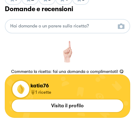
Domande e recensioni
Commenta la ricetta: fai una domanda o complimentati! 😋
katia76
1
ricette
Visita il profilo