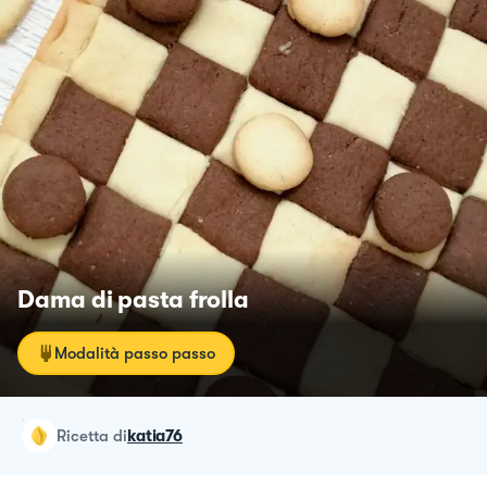
Dama di pasta frolla
Modalità passo passo
ricetta
di
katia76