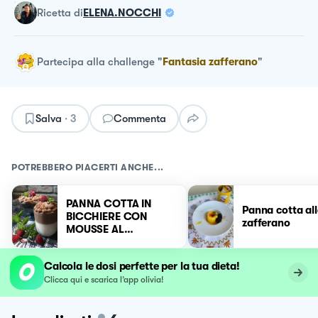
ricetta
di
ELENA.NOCCHI
Partecipa alla challenge
"
Fantasia zafferano
"
Salva
·
3
Commenta
POTREBBERO PIACERTI ANCHE...
PANNA COTTA IN
Panna cotta al
BICCHIERE CON
zafferano
MOUSSE AL
CIOCCOLATO 🍫
Calcola le dosi perfette per la tua dieta!
Clicca qui e scarica l’app olivia!