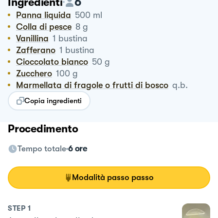
6
Ingredienti
Panna liquida
500
ml
Colla di pesce
8
g
Vanillina
1
bustina
Zafferano
1
bustina
Cioccolato bianco
50
g
Zucchero
100
g
Marmellata di fragole o frutti di bosco
q.b.
Copia ingredienti
Procedimento
Tempo totale
6 ore
Modalità passo passo
STEP
1