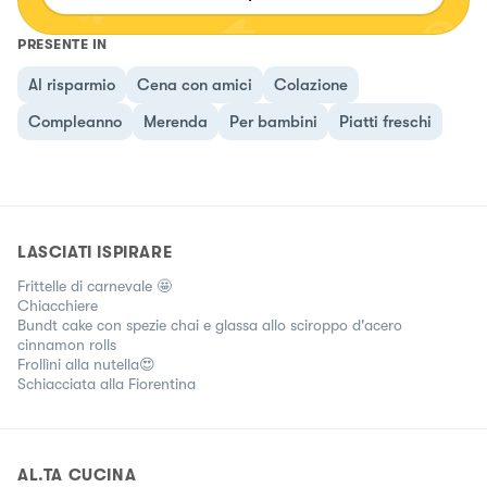
PRESENTE IN
Al risparmio
Cena con amici
Colazione
Compleanno
Merenda
Per bambini
Piatti freschi
LASCIATI ISPIRARE
Frittelle di carnevale 🤩
Chiacchiere
Bundt cake con spezie chai e glassa allo sciroppo d'acero
cinnamon rolls
Frollìni alla nutella😍
Schiacciata alla Fiorentina
AL.TA CUCINA