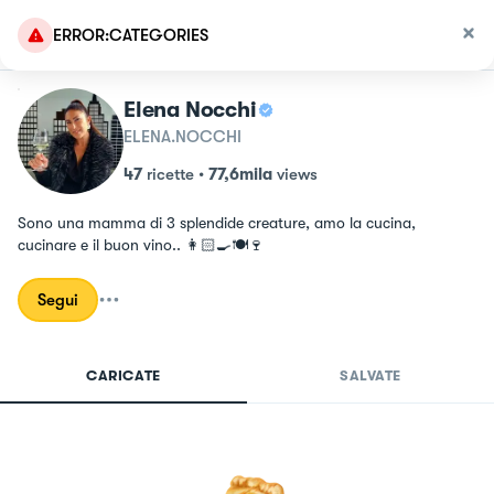
ERROR:CATEGORIES
Elena Nocchi
ELENA.NOCCHI
47
ricette
•
77,6mila
views
Sono una mamma di 3 splendide creature, amo la cucina, 
cucinare e il buon vino.. 👩🏻‍🍳🍽🍷
Segui
CARICATE
SALVATE