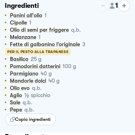
1
Ingredienti
Panini all'olio
1
Cipolle
1
Olio di semi per friggere
q.b.
Melanzane
1
Fette di galbanino l’originale
3
PER IL PESTO ALLA TRAPANESE
Basilico
25
g
Pomodorini datterini
100
g
Parmigiano
40
g
Mandorle dolci
40
g
Olio evo
q.b.
½
Aglio
spicchio
Sale
q.b.
Pepe
q.b.
Copia ingredienti