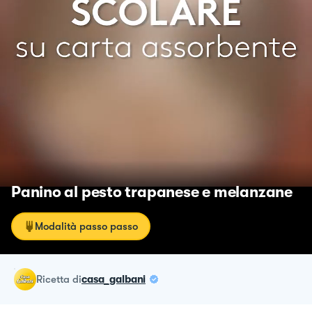
Panino al pesto trapanese e melanzane
Modalità passo passo
ricetta
di
casa_galbani