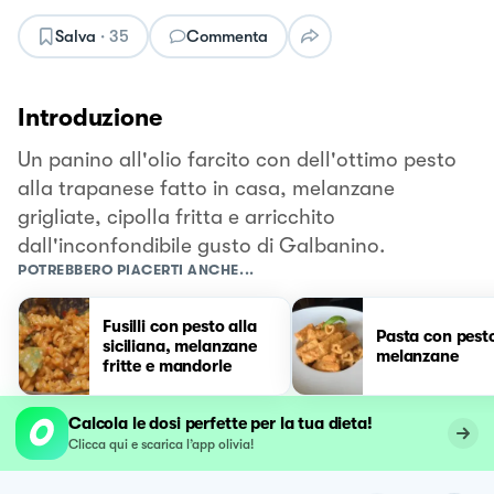
Salva
·
35
Commenta
Introduzione
Un panino all'olio farcito con dell'ottimo pesto
alla trapanese fatto in casa, melanzane
grigliate, cipolla fritta e arricchito
dall'inconfondibile gusto di Galbanino.
POTREBBERO PIACERTI ANCHE...
Fusilli con pesto alla
Pasta con pesto
siciliana, melanzane
melanzane
fritte e mandorle
Calcola le dosi perfette per la tua dieta!
Clicca qui e scarica l’app olivia!