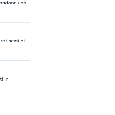
 dandone una
re i semi di
i in