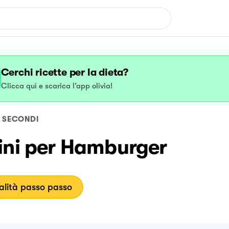
Cerchi ricette per la dieta?
Clicca qui e scarica l’app olivia!
SECONDI
ini per Hamburger
lità passo passo