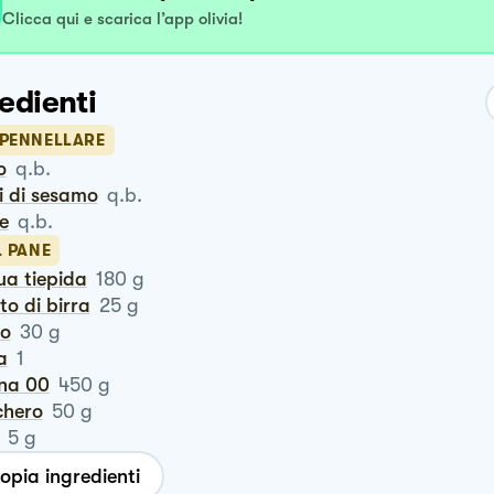
Clicca qui e scarica l’app olivia!
edienti
SPENNELLARE
o
q.b.
i di sesamo
q.b.
te
q.b.
L PANE
ua tiepida
180
g
vito di birra
25
g
ro
30
g
a
1
ina 00
450
g
chero
50
g
5
g
opia ingredienti