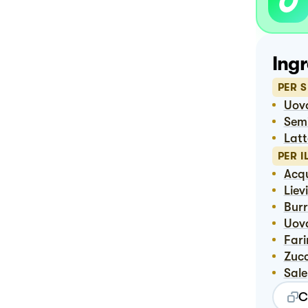
Ingr
PER 
Uov
Sem
Lat
PER I
Acq
Lie
Bur
Uov
Far
Zuc
Sale
C