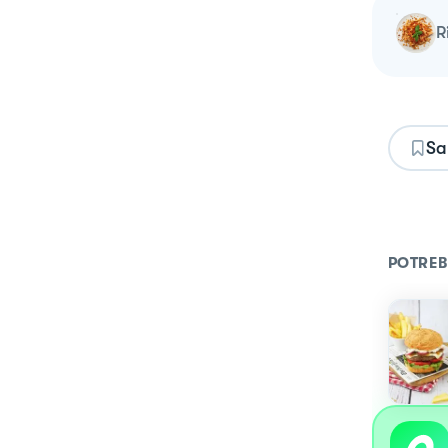
Sa
POTREB