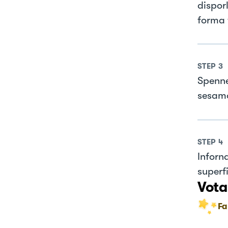
dispor
forma t
STEP
3
Spennel
sesamo
STEP
4
Inforna
superfi
Vota
Fa