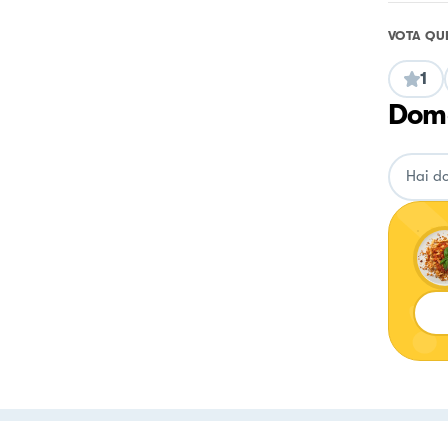
VOTA QU
1
Doma