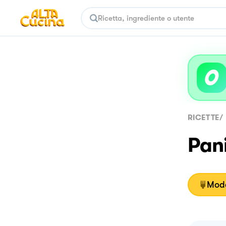
RICETTE
/
Pan
Moda