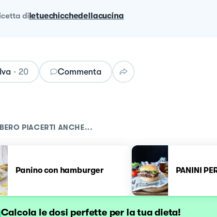
ricetta
di
letuechicchedellacucina
lva
·
20
Commenta
BERO PIACERTI ANCHE...
Panino con hamburger
PANINI P
Calcola le dosi perfette per la tua dieta!