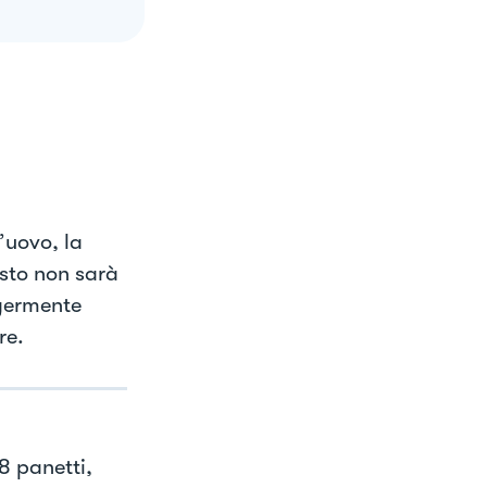
l’uovo, la
asto non sarà
ggermente
re.
8 panetti,