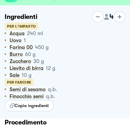
4
Ingredienti
PER L'IMPASTO
Acqua
240
ml
Uovo
1
Farina 00
450
g
Burro
60
g
Zucchero
30
g
Lievito di birra
12
g
Sale
10
g
PER FARCIRE
Semi di sesamo
q.b.
Finocchio semi
q.b.
Copia ingredienti
Procedimento