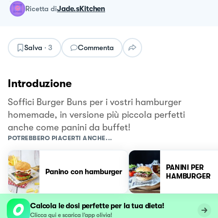
ricetta
di
Jade.sKitchen
Salva
·
3
Commenta
Introduzione
Soffici Burger Buns per i vostri hamburger
homemade, in versione più piccola perfetti
anche come panini da buffet!
POTREBBERO PIACERTI ANCHE...
PANINI PER
Panino con hamburger
HAMBURGER
Calcola le dosi perfette per la tua dieta!
Clicca qui e scarica l’app olivia!