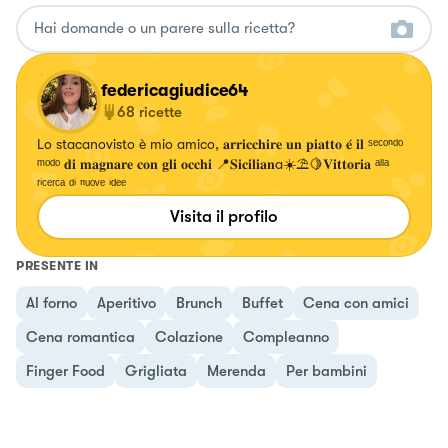
federicagiudice64
68
ricette
Lo stacanovisto è mio amico, 𝐚𝐫𝐫𝐢𝐜𝐜𝐡𝐢𝐫𝐞 𝐮𝐧 𝐩𝐢𝐚𝐭𝐭𝐨 𝐞́ 𝐢𝐥 ˢᵉᶜᵒⁿᵈᵒ
ᵐᵒᵈᵒ 𝐝𝐢 𝐦𝐚𝐠𝐧𝐚𝐫𝐞 𝐜𝐨𝐧 𝐠𝐥𝐢 𝐨𝐜𝐜𝐡𝐢 📍𝐒𝐢𝐜𝐢𝐥𝐢𝐚𝐧a☀️⛱️🍋𝐕𝐢𝐭𝐭𝐨𝐫𝐢𝐚 ᵃˡˡᵃ
ʳⁱᶜᵉʳᶜᵃ ᵈⁱ ⁿᵘᵒᵛᵉ ⁱᵈᵉᵉ
Visita il profilo
PRESENTE IN
Al forno
Aperitivo
Brunch
Buffet
Cena con amici
Cena romantica
Colazione
Compleanno
Finger Food
Grigliata
Merenda
Per bambini