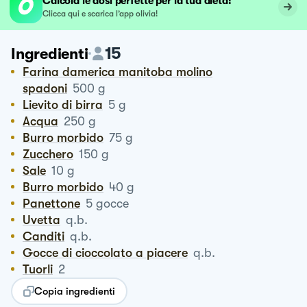
Calcola le dosi perfette per la tua dieta!
Clicca qui e scarica l’app olivia!
15
Ingredienti
Farina damerica manitoba molino
spadoni
500
g
Lievito di birra
5
g
Acqua
250
g
Burro morbido
75
g
Zucchero
150
g
Sale
10
g
Burro morbido
40
g
Panettone
5
gocce
Uvetta
q.b.
Canditi
q.b.
Gocce di cioccolato a piacere
q.b.
Tuorli
2
Copia ingredienti