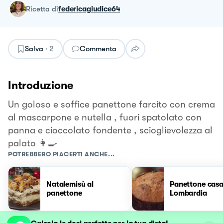
ricetta
di
federicagiudice64
Salva
·
2
Commenta
Introduzione
Un goloso e soffice panettone farcito con crema
al mascarpone e nutella , fuori spatolato con
panna e cioccolato fondente , scioglievolezza al
palato 👩‍🍳
POTREBBERO PIACERTI ANCHE...
Natalemisù al
Panettone casa
panettone
Lombardia