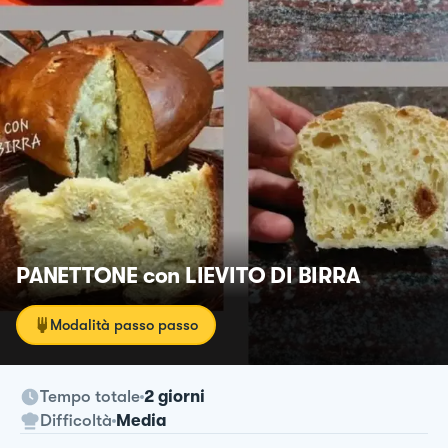
PANETTONE con LIEVITO DI BIRRA
Modalità passo passo
Tempo totale
2 giorni
Difficoltà
Media