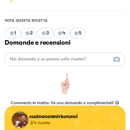
VOTA QUESTA RICETTA
1
2
3
4
5
Domande e recensioni
Commenta la ricetta: fai una domanda o complimentati! 😋
cucinaconmirkorunci
4
ricette