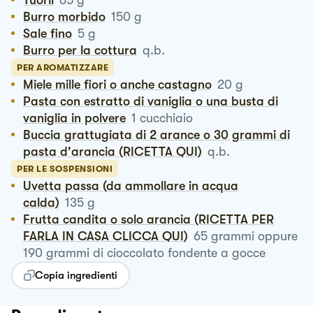
Burro morbido
150
g
Sale fino
5
g
Burro per la cottura
q.b.
PER AROMATIZZARE
Miele mille fiori o anche castagno
20
g
Pasta con estratto di vaniglia o una busta di
vaniglia in polvere
1
cucchiaio
Buccia grattugiata di 2 arance o 30 grammi di
pasta d'arancia (RICETTA QUI)
q.b.
PER LE SOSPENSIONI
Uvetta passa (da ammollare in acqua
calda)
135
g
Frutta candita o solo arancia (RICETTA PER
FARLA IN CASA CLICCA QUI)
65
grammi oppure
190 grammi di cioccolato fondente a gocce
Copia ingredienti