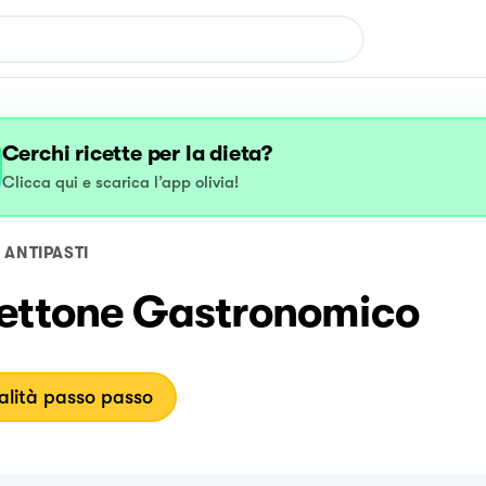
Cerchi ricette per la dieta?
Clicca qui e scarica l’app olivia!
ANTIPASTI
ettone Gastronomico
lità passo passo