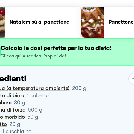
Natalemisù al panettone
Panettone
Calcola le dosi perfette per la tua dieta!
Clicca qui e scarica l’app olivia!
edienti
qua (a temperatura ambiente)
200
g
vito di birra
1
cubetto
chero
30
g
ina di forza
500
g
rro morbido
50
g
utto
20
g
1
cucchiaino