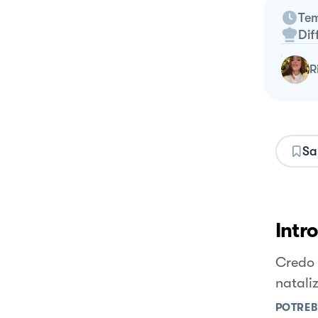
Tem
Dif
Sa
Intr
Credo 
nataliz
POTREB