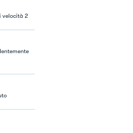
i velocità 2
edentemente
uto