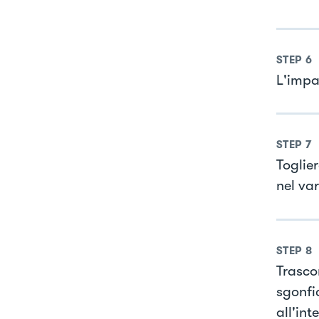
STEP
6
L'impa
STEP
7
Toglie
nel va
STEP
8
Trasco
sgonfi
all'in