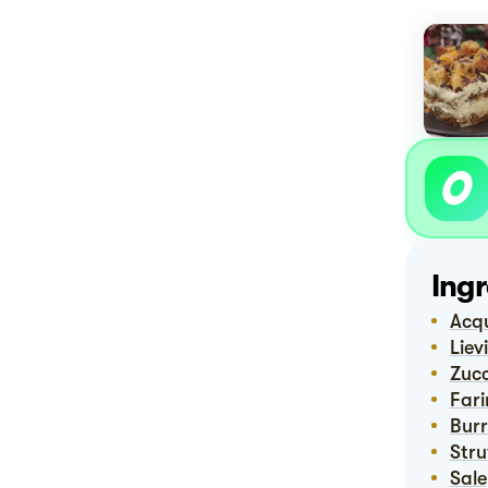
Ingr
Ac
Lie
Zuc
Far
Bu
Str
Sale