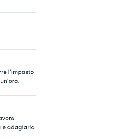
rre l'impasto
un'ora.
lavoro
a e adagiarla