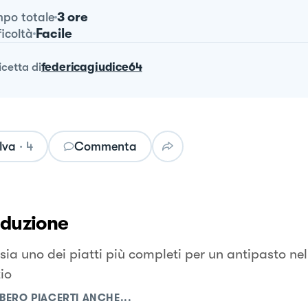
3 ore
po totale
Facile
ficoltà
ricetta
di
federicagiudice64
lva
·
4
Commenta
oduzione
sia uno dei piatti più completi per un antipasto ne
io
BERO PIACERTI ANCHE...