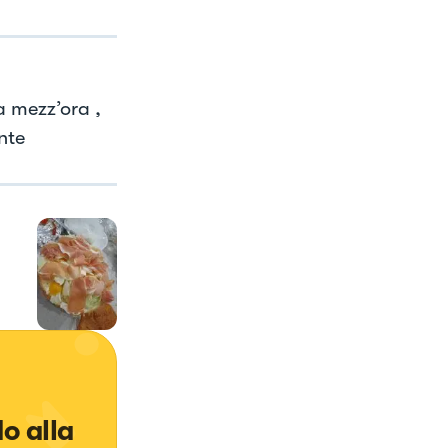
a mezz’ora ,
nte
 alla 