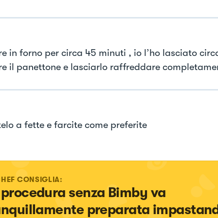
 in forno per circa 45 minuti , io l’ho lasciato circ
re il panettone e lasciarlo raffreddare completame
elo a fette e farcite come preferite
CHEF CONSIGLIA:
 procedura senza Bimby va 
anquillamente preparata impastando