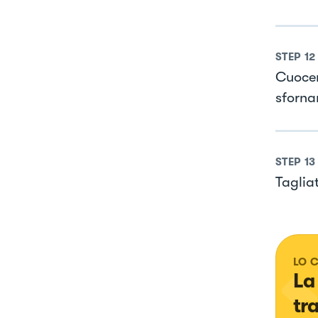
STEP
12
Cuocere
sforna
STEP
13
Tagliat
LO 
La
tr