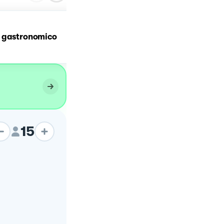
Panettone casalingo -
 gastronomico
Lombardia
15