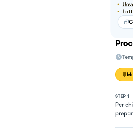
Uov
Lat
C
Proc
Temp
Mo
STEP
1
Per chi
prepar