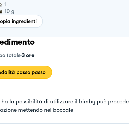
o
1
te
10
g
opia ingredienti
edimento
3 ore
o totale
dalità passo passo
 ha la possibilità di utilizzare il bimby può procede
azione mettendo nel boccale