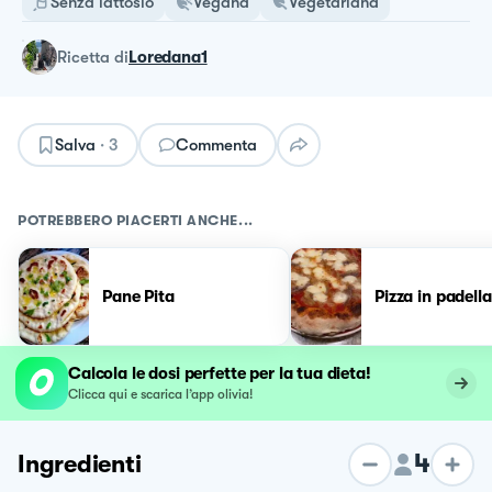
Senza lattosio
Vegana
Vegetariana
ricetta
di
Loredana1
Salva
·
3
Commenta
POTREBBERO PIACERTI ANCHE...
Pane Pita
Pizza in padella
Calcola le dosi perfette per la tua dieta!
Clicca qui e scarica l’app olivia!
4
Ingredienti