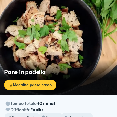
Pane in padella
Modalità passo passo
Tempo totale
10 minuti
Difficoltà
Facile