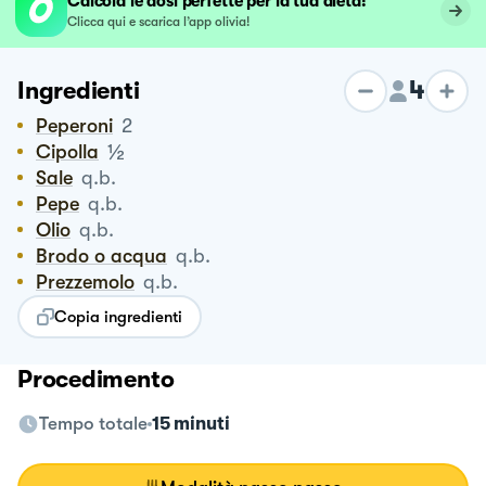
Calcola le dosi perfette per la tua dieta!
Clicca qui e scarica l’app olivia!
4
Ingredienti
Peperoni
2
½
Cipolla
Sale
q.b.
Pepe
q.b.
Olio
q.b.
Brodo o acqua
q.b.
Prezzemolo
q.b.
Copia ingredienti
Procedimento
Tempo totale
15 minuti