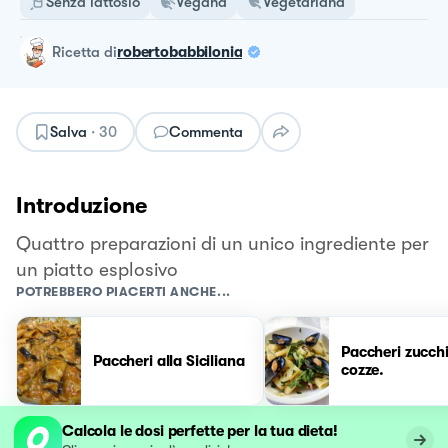
Senza lattosio
Vegana
Vegetariana
ricetta
di
robertobabbilonia
Salva
·
30
Commenta
Introduzione
Quattro preparazioni di un unico ingrediente per
un piatto esplosivo
POTREBBERO PIACERTI ANCHE...
Paccheri zucch
Paccheri alla Siciliana
cozze.
Calcola le dosi perfette per la tua dieta!