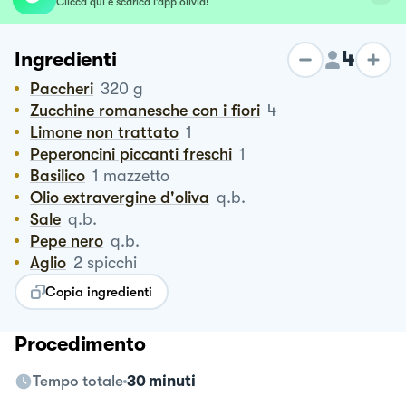
Clicca qui e scarica l’app olivia!
4
Ingredienti
Paccheri
320
g
Zucchine romanesche con i fiori
4
Limone non trattato
1
Peperoncini piccanti freschi
1
Basilico
1
mazzetto
Olio extravergine d'oliva
q.b.
Sale
q.b.
Pepe nero
q.b.
Aglio
2
spicchi
Copia ingredienti
Procedimento
Tempo totale
30 minuti