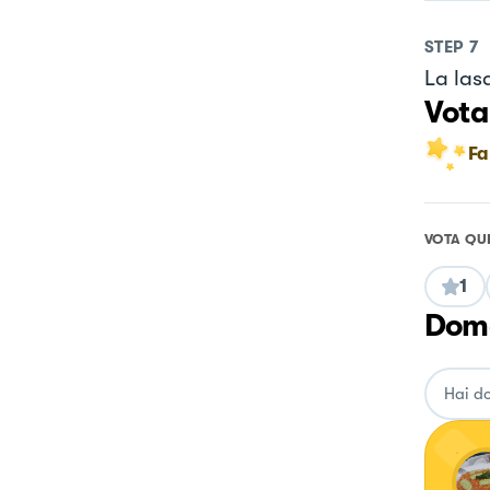
STEP
7
La las
Vota
Fa
VOTA QU
1
Doma