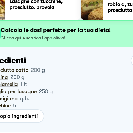
Lasagne con zucchine,
robiola, z
prosciutto, provola
prosciutto
Calcola le dosi perfette per la tua dieta!
Clicca qui e scarica l’app olivia!
edienti
sciutto cotto
200
g
tina
200
g
ciamella
1
lt
glia per lasagne
250
g
rmigiano
q.b.
chine
5
opia ingredienti