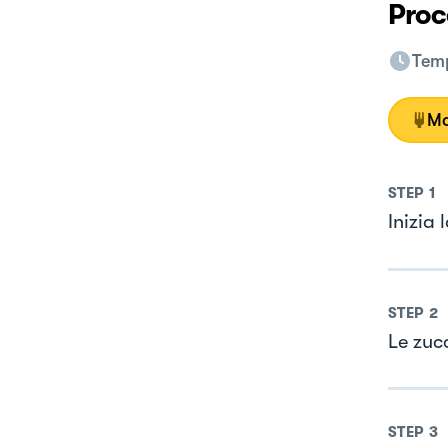
Proc
Temp
Mo
STEP
1
Inizia 
STEP
2
Le zuc
STEP
3