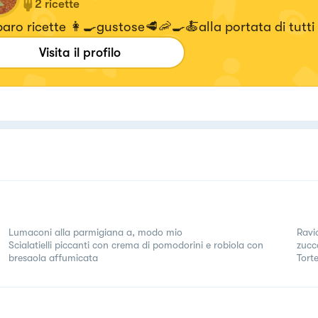
2
ricette
aro ricette 👩‍🍳gustose🥩🦐🍳🍝alla portata di tutti
Visita il profilo
Lumaconi alla parmigiana a, modo mio
Ravio
Scialatielli piccanti con crema di pomodorini e robiola con
zucc
bresaola affumicata
Tort