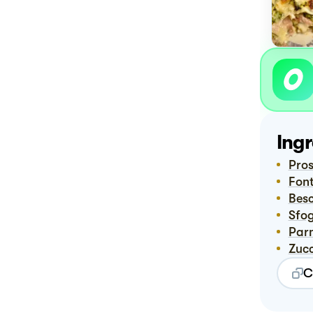
Ingr
Pro
Fon
Bes
Sfo
Pa
Zuc
C