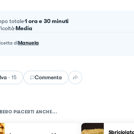
1 ora e 30 minuti
po totale
Media
ficoltà
ricetta
di
Manuela
lva
·
15
Commenta
BERO PIACERTI ANCHE...
Sbriciolat