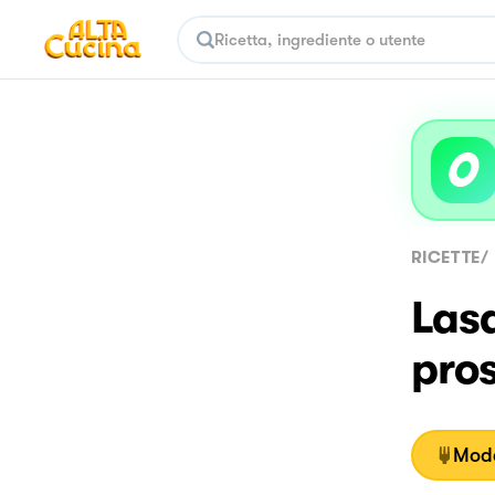
RICETTE
/
Las
pros
Moda