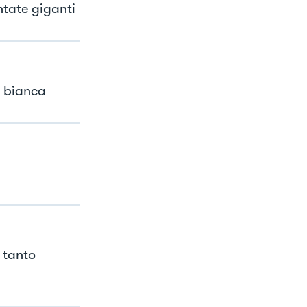
ntate giganti
a bianca
 tanto