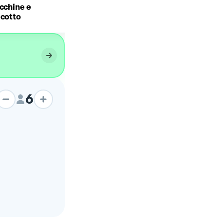
Pasta con Zucchine,
ucchine e
prosciutto cotto e noci
 cotto
6