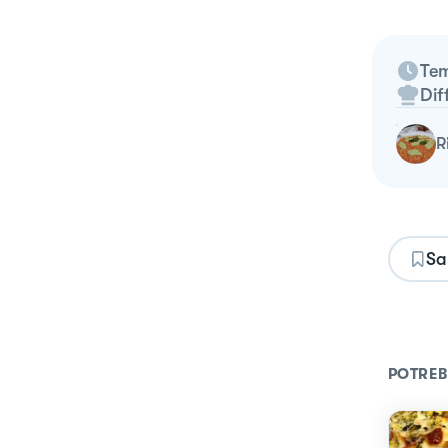
Tem
Dif
Sa
POTREB