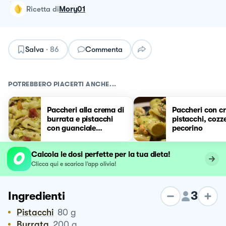
ricetta
di
Mory01
Salva
·
86
Commenta
POTREBBERO PIACERTI ANCHE...
Paccheri alla crema di
Paccheri con c
burrata e pistacchi
pistacchi, cozz
con guanciale
pecorino
croccante
Calcola le dosi perfette per la tua dieta!
Clicca qui e scarica l’app olivia!
3
Ingredienti
Pistacchi
80
g
Burrata
200
g