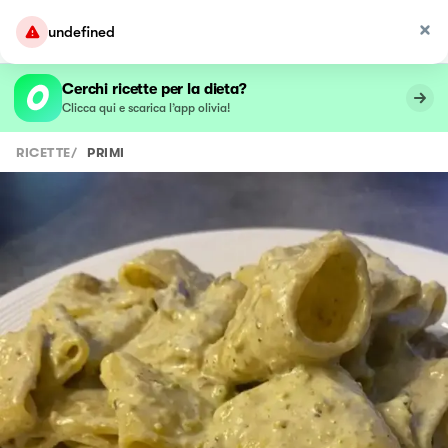
undefined
Cerchi ricette per la dieta?
Clicca qui e scarica l’app olivia!
RICETTE
/
PRIMI