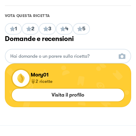
VOTA QUESTA RICETTA
1
2
3
4
5
Domande e recensioni
Mory01
2
ricette
Visita il profilo