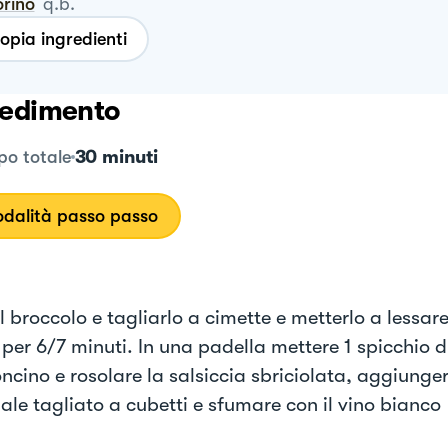
orino
q.b.
opia ingredienti
edimento
30 minuti
o totale
dalità passo passo
il broccolo e tagliarlo a cimette e metterlo a lessar
per 6/7 minuti. In una padella mettere 1 spicchio d’
cino e rosolare la salsiccia sbriciolata, aggiungere
ale tagliato a cubetti e sfumare con il vino bianco