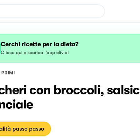
Cerchi ricette per la dieta?
Clicca qui e scarica l’app olivia!
PRIMI
heri con broccoli, salsic
nciale
lità passo passo