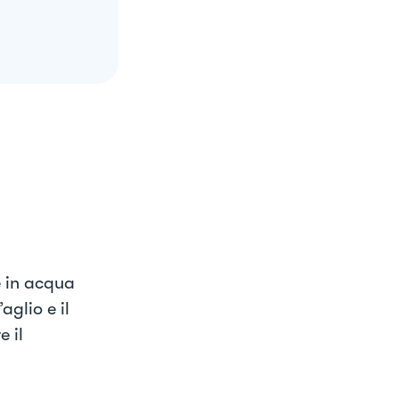
e in acqua
aglio e il
 il