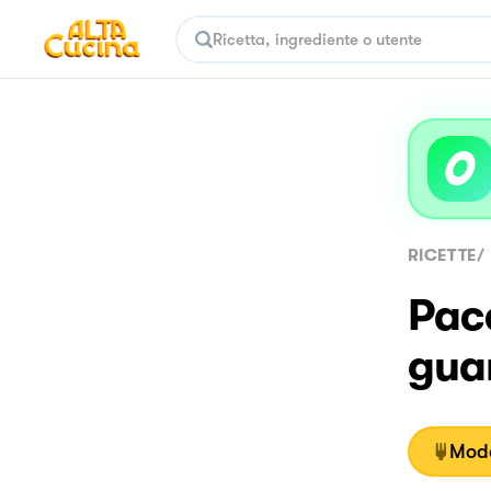
RICETTE
/
Pacc
gua
Moda