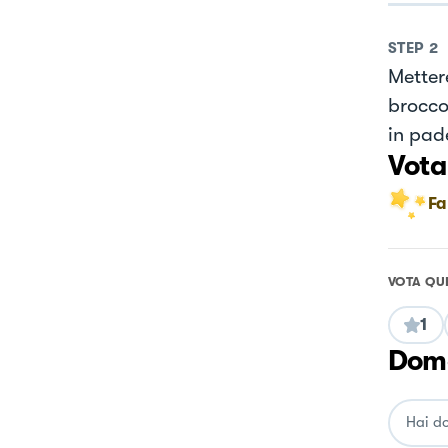
STEP
2
Metter
broccol
in pad
Vota
Fa
VOTA QU
1
Doma