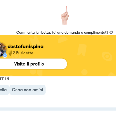
Commenta la ricetta: fai una domanda o complimentati! 😋
destefanispina
214
ricette
Visita il profilo
TE IN
ella
Cena con amici