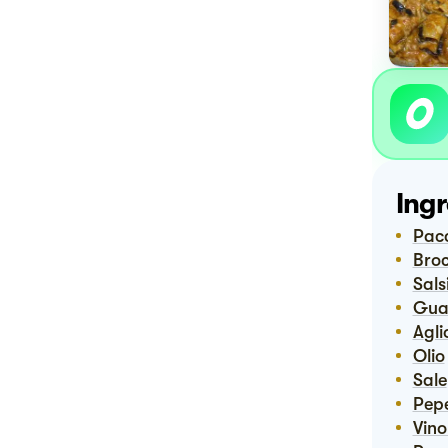
Ingr
Pac
Bro
Sal
Gu
Agli
Olio
Sale
Pep
Vin