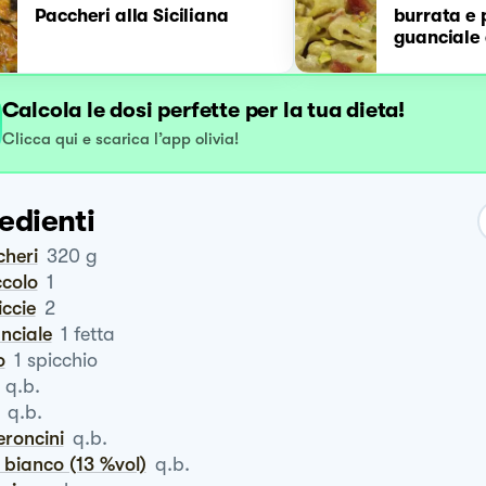
Paccheri alla Siciliana
burrata e 
guanciale
Calcola le dosi perfette per la tua dieta!
Clicca qui e scarica l’app olivia!
edienti
cheri
320
g
ccolo
1
siccie
2
anciale
1
fetta
o
1
spicchio
q.b.
q.b.
eroncini
q.b.
o bianco (13 %vol)
q.b.