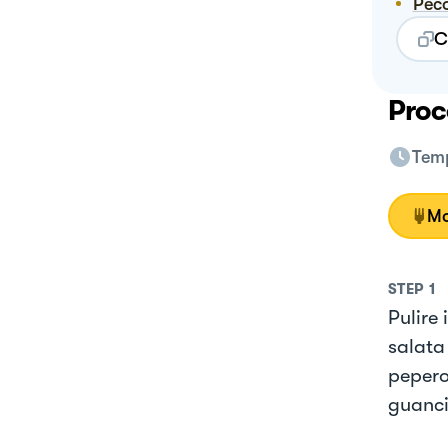
Pec
C
Proc
Temp
Mo
STEP
1
Pulire 
salata 
peperon
guanci