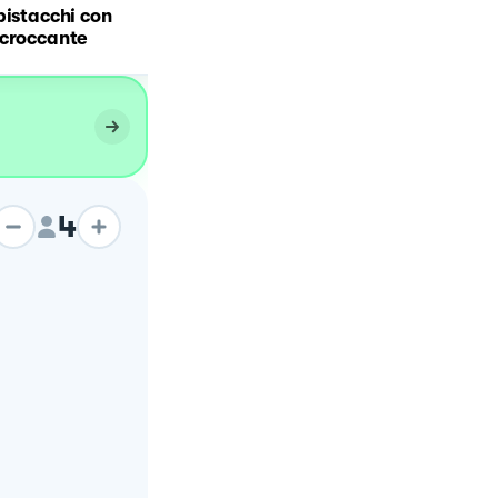
pistacchi con
patate e broccoli con
 croccante
salsiccia
4