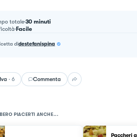
30 minuti
po totale
Facile
ficoltà
ricetta
di
destefanispina
lva
·
6
Commenta
BERO PIACERTI ANCHE...
Paccheri a