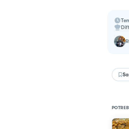
Tem
Dif
Sa
POTREB