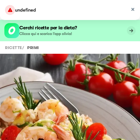
undefined
Cerchi ricette per la dieta?
Clicca qui e scarica l’app olivia!
RICETTE
/
PRIMI