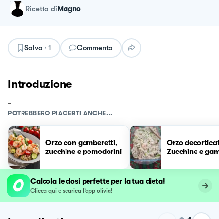
ricetta
di
Magno
Salva
·
1
Commenta
Introduzione
-
POTREBBERO PIACERTI ANCHE...
Orzo con gamberetti,
Orzo decortica
zucchine e pomodorini
Zucchine e gam
Calcola le dosi perfette per la tua dieta!
Clicca qui e scarica l’app olivia!