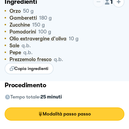
1
Ingredienti
Orzo
50
g
Gamberetti
180
g
Zucchine
150
g
Pomodorini
100
g
Olio extravergine d'oliva
10
g
Sale
q.b.
Pepe
q.b.
Prezzemolo fresco
q.b.
Copia ingredienti
Procedimento
Tempo totale
25 minuti
Modalità passo passo