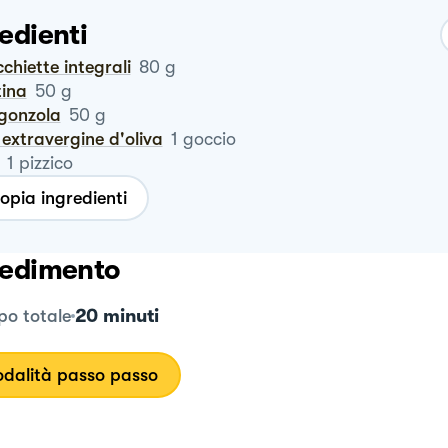
edienti
ecchiette integrali
80
g
tina
50
g
rgonzola
50
g
io extravergine d'oliva
1
goccio
1
pizzico
opia ingredienti
edimento
20 minuti
o totale
dalità passo passo