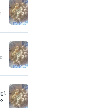
i
la
gi.
io