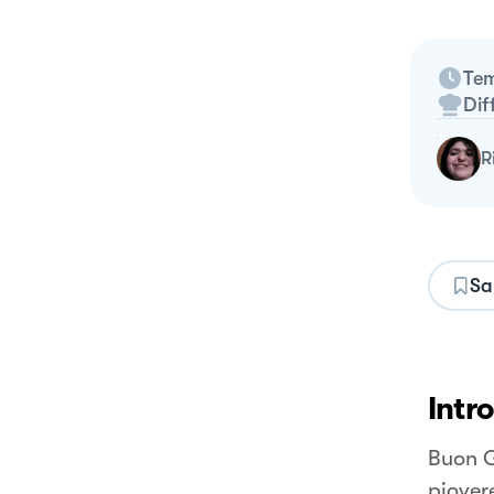
Tem
Dif
Sa
Intr
Buon G
piover