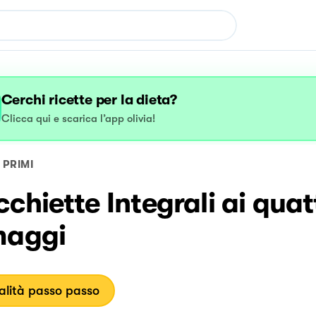
Cerchi ricette per la dieta?
Clicca qui e scarica l’app olivia!
PRIMI
chiette Integrali ai quat
maggi
lità passo passo