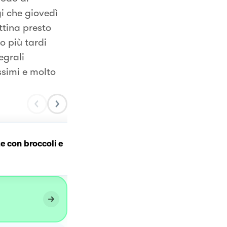
i che giovedì
ttina presto
o più tardi
egrali
ssimi e molto
e con broccoli e
ORECCHIETTE SALSICCIA
ZAFFERANO