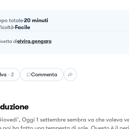
20 minuti
po totale
Facile
ficoltà
ricetta
di
elvira.gengaro
lva
·
2
Commenta
oduzione
iovedi’, Oggi 1 settembre sembra va che voleva ve
e poi ha fatto una tempesta di sole. Questo è il per