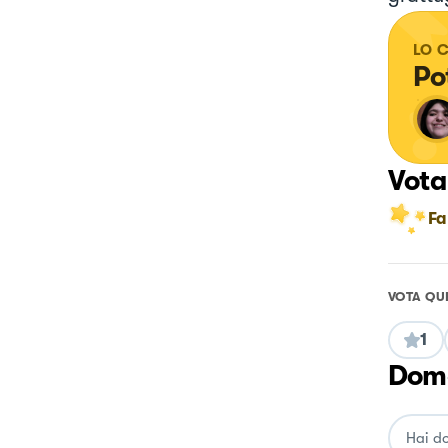
LO 
Po
Vota
Fa
VOTA QU
1
Doma