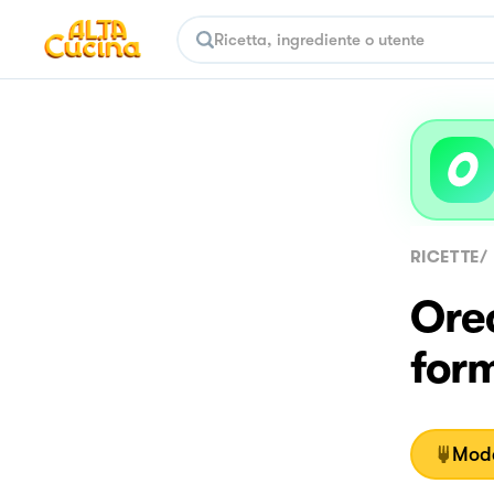
RICETTE
/
Orec
for
Moda