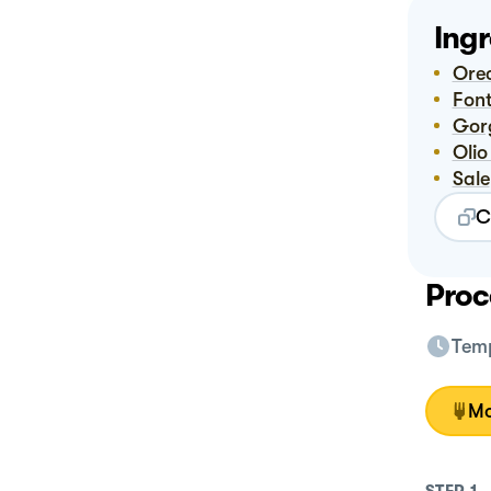
Ingr
Or
Fon
Go
Ol
Sale
C
Proc
Temp
Mo