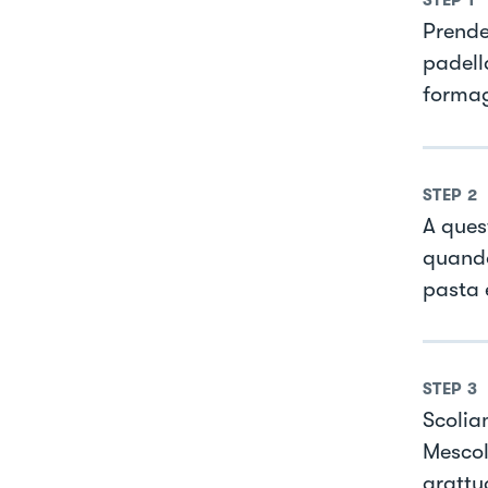
STEP
1
Prender
padella
formag
STEP
2
A ques
quando
pasta 
STEP
3
Scolia
Mescol
grattu