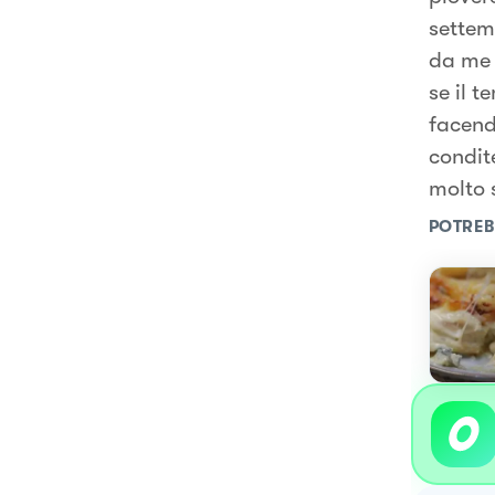
settem
da me 
se il 
facend
condit
molto 
POTREB