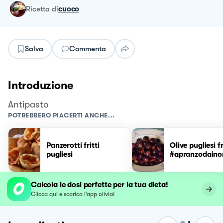
ricetta
di
cuoco
Salva
Commenta
Introduzione
Antipasto
POTREBBERO PIACERTI ANCHE...
Panzerotti fritti
Olive pugliesi fr
pugliesi
#apranzodaino
Calcola le dosi perfette per la tua dieta!
Clicca qui e scarica l’app olivia!