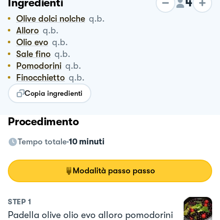
4
Ingredienti
Olive dolci nolche
q.b.
Alloro
q.b.
Olio evo
q.b.
Sale fino
q.b.
Pomodorini
q.b.
Finocchietto
q.b.
Copia ingredienti
Procedimento
Tempo totale
10 minuti
Modalità passo passo
STEP
1
Padella olive olio evo alloro pomodorini