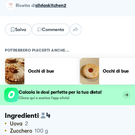
ricetta
di
silviaskitchen2
Salva
Commenta
POTREBBERO PIACERTI ANCHE...
Occhi di bue
Occhi di bue
Calcola le dosi perfette per la tua dieta!
Clicca qui e scarica l’app olivia!
4
Ingredienti
Uova
2
Zucchero
100
g