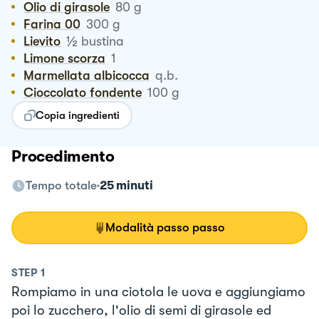
Olio di girasole
80
g
Farina 00
300
g
½
Lievito
bustina
Limone scorza
1
Marmellata albicocca
q.b.
Cioccolato fondente
100
g
Copia ingredienti
Procedimento
Tempo totale
25 minuti
Modalità passo passo
STEP
1
Rompiamo in una ciotola le uova e aggiungiamo
poi lo zucchero, l'olio di semi di girasole ed