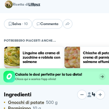
ricetta
di
Lillipuz
Salva
·
10
Commenta
POTREBBERO PIACERTI ANCHE...
Linguine alla crema di
Chicche di pata
zucchine e robiola con
crema di parmi
salmone
salmone affum
Calcola le dosi perfette per la tua dieta!
Clicca qui e scarica l’app olivia!
4
Ingredienti
Gnocchi di patate
500
g
Parmigiano
10
g