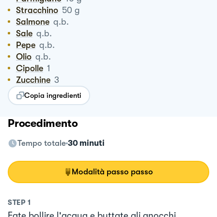
Stracchino
50
g
Salmone
q.b.
Sale
q.b.
Pepe
q.b.
Olio
q.b.
Cipolle
1
Zucchine
3
Copia ingredienti
Procedimento
Tempo totale
30 minuti
Modalità passo passo
STEP
1
Fate bollire l'acqua e buttate gli gnocchi