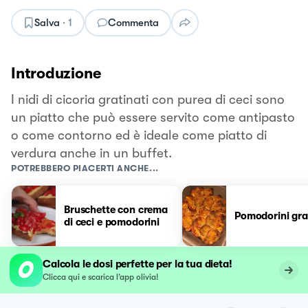
Salva
·
1
Commenta
Introduzione
I nidi di cicoria gratinati con purea di ceci sono
un piatto che può essere servito come antipasto
o come contorno ed è ideale come piatto di
verdura anche in un buffet.
POTREBBERO PIACERTI ANCHE...
Bruschette con crema
Pomodorini gra
di ceci e pomodorini
Calcola le dosi perfette per la tua dieta!
Clicca qui e scarica l’app olivia!