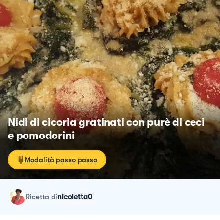
Nidi di cicoria gratinati con purè di ceci
e pomodorini
Modalità passo passo
ricetta
di
nicoletta0