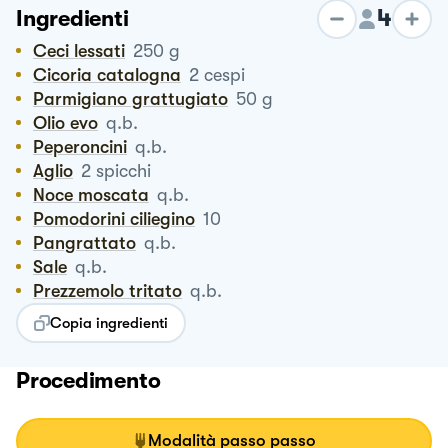
4
Ingredienti
Ceci lessati
250
g
Cicoria catalogna
2
cespi
Parmigiano grattugiato
50
g
Olio evo
q.b.
Peperoncini
q.b.
Aglio
2
spicchi
Noce moscata
q.b.
Pomodorini ciliegino
10
Pangrattato
q.b.
Sale
q.b.
Prezzemolo tritato
q.b.
Copia ingredienti
Procedimento
Modalità passo passo