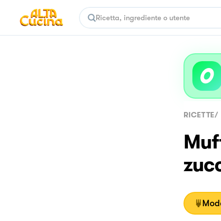
RICETTE
/
Muf
zucc
Moda