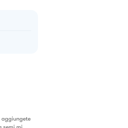
) aggiungete
a semi mi