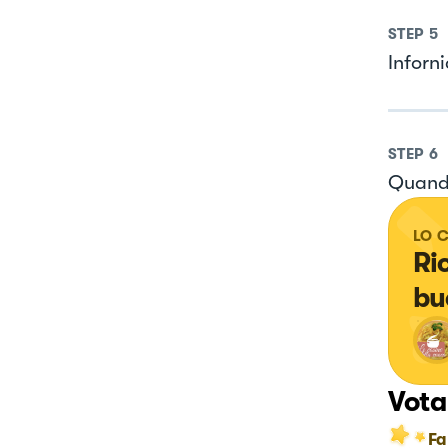
STEP
5
Inforn
STEP
6
Quando
LO 
Ri
bu
Vota
Fa