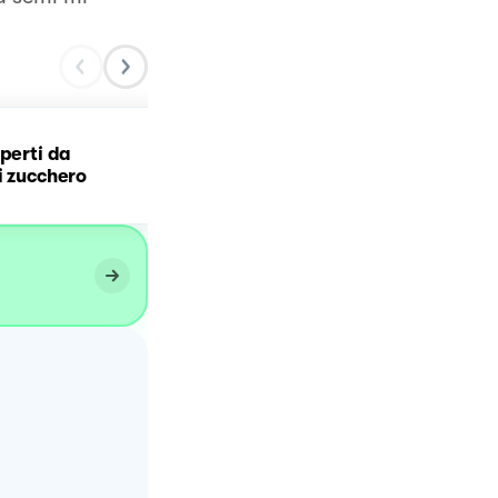
operti da
Biscotti al cioccolato con
i zucchero
zucchero a velo