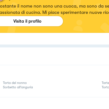
ostante il nome non sono una cuoca, ma sono da s
ssionata di cucina. Mi piace sperimentare nuove ric
 se le cose semplici sono le mie preferite! Preferisco i primi
Visita il profilo
ti, i dolci invece non sono il mio forte. Ma ne troveret
unque 😁 Mi trovate anche su Facebook e YouTube c
sso nome 😊
Torta del nonno
Tart
Sorbetto all'anguria
Tort