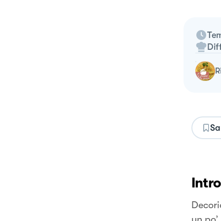
Tem
Dif
Sa
Intr
Decori
un po’