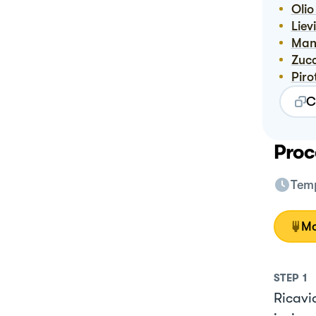
Oli
Liev
Ma
Zuc
Pir
C
Proc
Temp
Mo
STEP
1
Ricavi