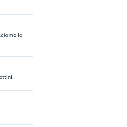
cciamo la
ttini.