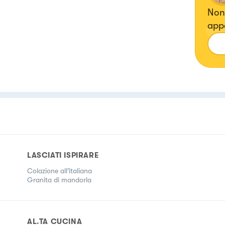
Non
appa
anche
piat
com
ste
LASCIATI ISPIRARE
Colazione all'italiana
Granita di mandorla
AL.TA CUCINA