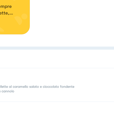
empre
ette,
e
on lo
ellette al caramello salato e cioccolato fondente
a cannolo