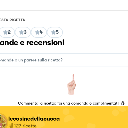
ESTA RICETTA
2
3
4
5
nde e recensioni
Commenta la ricetta: fai una domanda o complimentati! 😋
lecosinedellacuoca
127
ricette