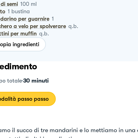
o di semi
100
ml
ito
1
bustina
ndarino per guarnire
1
chero a velo per spolverare
q.b.
ottini per muffin
q.b.
opia ingredienti
edimento
30 minuti
o totale
dalità passo passo
amo il succo di tre mandarini e lo mettiamo in una 