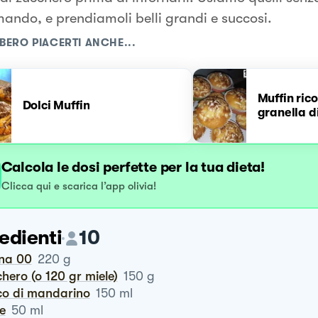
ando, e prendiamoli belli grandi e succosi.
BERO PIACERTI ANCHE...
Muffin ric
Dolci Muffin
granella d
Calcola le dosi perfette per la tua dieta!
Clicca qui e scarica l’app olivia!
edienti
10
ina 00
220
g
chero (o 120 gr miele)
150
g
co di mandarino
150
ml
te
50
ml