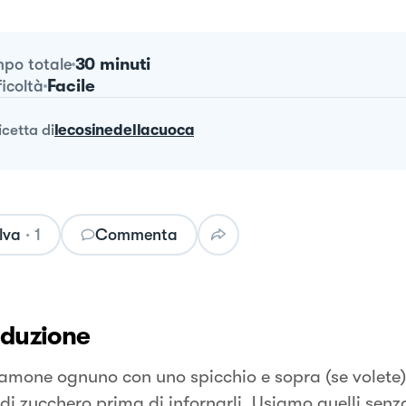
30 minuti
po totale
Facile
ficoltà
ricetta
di
lecosinedellacuoca
lva
·
1
Commenta
oduzione
amone ognuno con uno spicchio e sopra (se volete
 di zucchero prima di infornarli. Usiamo quelli senz