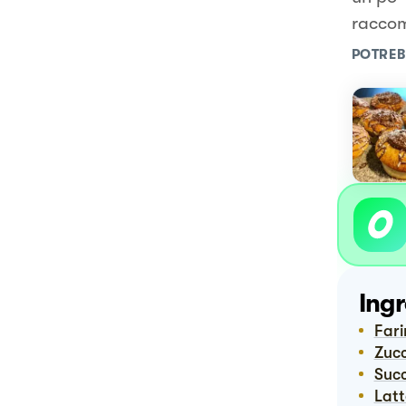
raccom
POTREB
Ingr
Far
Zuc
Suc
Lat