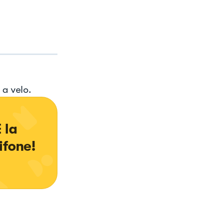
a velo.
 la 
ifone!