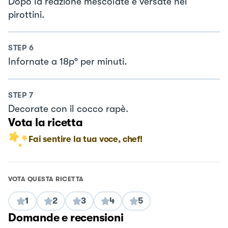
Dopo la reazione mescolate e versate nei
pirottini.
STEP
6
Infornate a 18p° per minuti.
STEP
7
Decorate con il cocco rapè.
Vota la ricetta
Fai sentire la tua voce, chef!
VOTA QUESTA RICETTA
1
2
3
4
5
Domande e recensioni