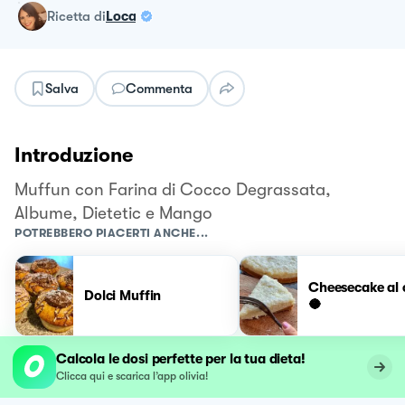
ricetta
di
Loca
Salva
Commenta
Introduzione
Muffun con Farina di Cocco Degrassata,
Albume, Dietetic e Mango
POTREBBERO PIACERTI ANCHE...
Cheesecake al 
Dolci Muffin
🥥
Calcola le dosi perfette per la tua dieta!
Clicca qui e scarica l’app olivia!