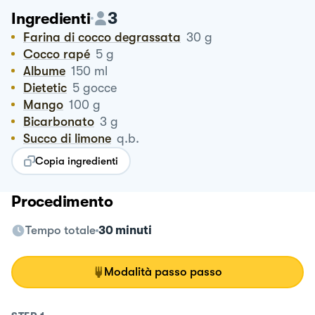
3
Ingredienti
Farina di cocco degrassata
30
g
Cocco rapé
5
g
Albume
150
ml
Dietetic
5
gocce
Mango
100
g
Bicarbonato
3
g
Succo di limone
q.b.
Copia ingredienti
Procedimento
Tempo totale
30 minuti
Modalità passo passo