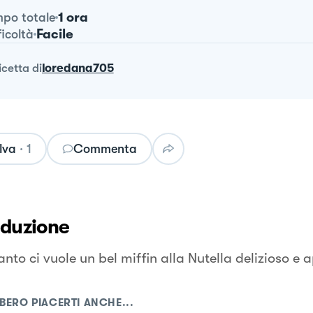
1 ora
po totale
Facile
ficoltà
ricetta
di
loredana705
lva
·
1
Commenta
oduzione
anto ci vuole un bel miffin alla Nutella delizioso e
BERO PIACERTI ANCHE...