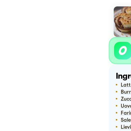
Ingr
Lat
Bur
Zuc
Uov
Far
Sal
Lie