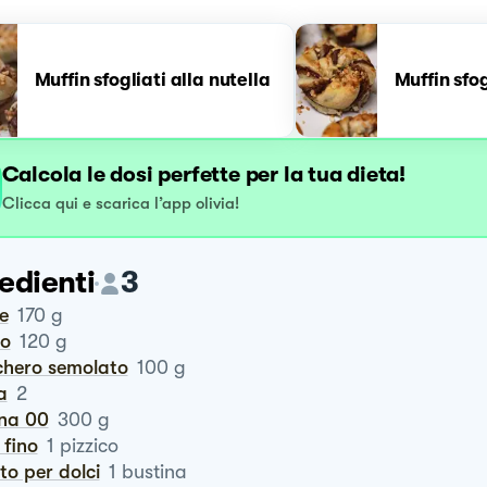
Muffin sfogliati alla nutella
Muffin sfog
Calcola le dosi perfette per la tua dieta!
Clicca qui e scarica l’app olivia!
edienti
3
te
170
g
ro
120
g
chero semolato
100
g
a
2
ina 00
300
g
e fino
1
pizzico
vito per dolci
1
bustina