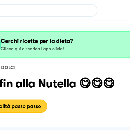
Cerchi ricette per la dieta?
Clicca qui e scarica l’app olivia!
DOLCI
in alla Nutella 😋😋😋
lità passo passo