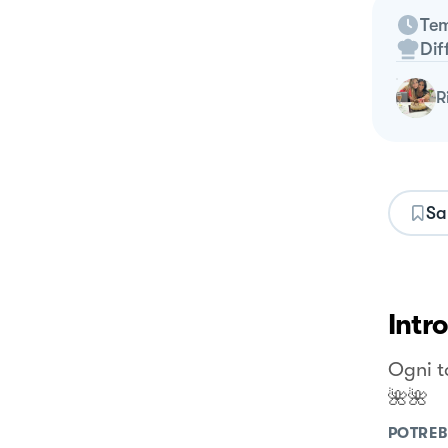
Tem
Dif
Sa
Intr
Ogni t
🌺🌺
POTREB