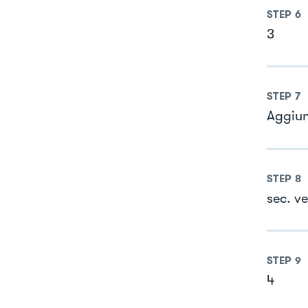
STEP
6
3
STEP
7
Aggiung
STEP
8
sec. ve
STEP
9
4