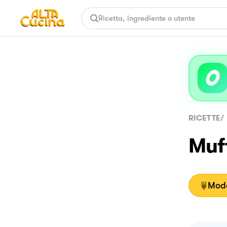
RICETTE
/
Muff
Moda