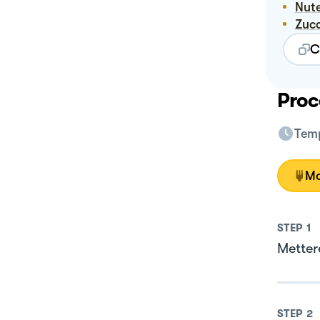
Nut
Zuc
C
Proc
Temp
Mo
STEP
1
Mettere
STEP
2