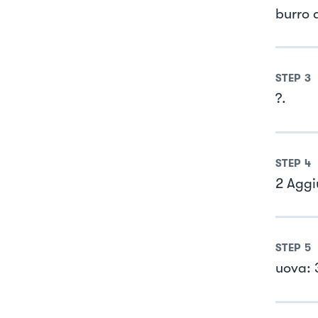
burro a
STEP
3
?.
STEP
4
2 Aggi
STEP
5
uova: 3