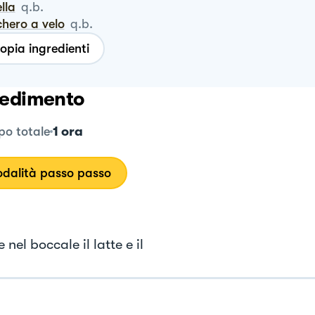
ella
q.b.
chero a velo
q.b.
opia ingredienti
edimento
1 ora
o totale
dalità passo passo
 nel boccale il latte e il