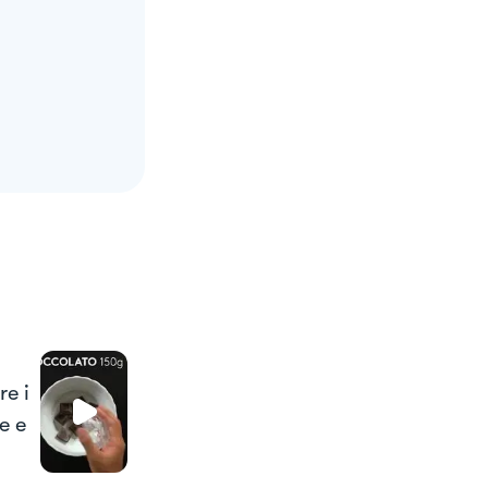
re i
e e