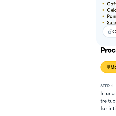
Ca
Ge
Pan
Sale
C
Proc
Mo
STEP
1
In una 
tre tuo
far int