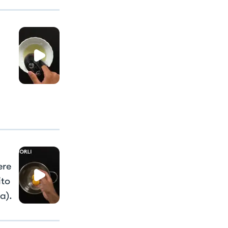
ere
ito
a).