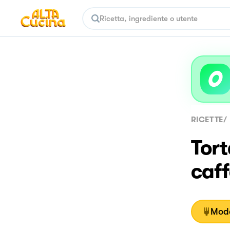
RICETTE
/
Tort
caf
Moda