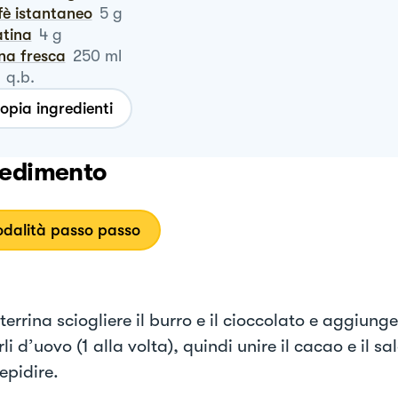
ffè istantaneo
5
g
latina
4
g
na fresca
250
ml
q.b.
opia ingredienti
edimento
dalità passo passo
terrina sciogliere il burro e il cioccolato e aggiunge
rli d’uovo (1 alla volta), quindi unire il cacao e il sal
iepidire.