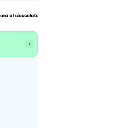
osa al cioccolato
Mousse al caffè ☕️