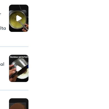
r
lta
al