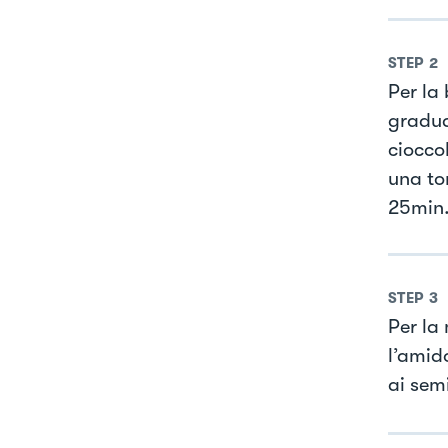
STEP
2
Per la
gradua
ciocco
una to
25min
STEP
3
Per la
l’amido
ai semi