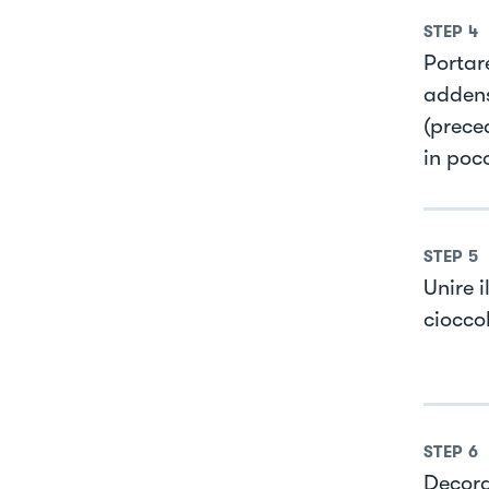
STEP
4
Portar
addens
(prece
in poc
STEP
5
Unire 
cioccol
STEP
6
Decora