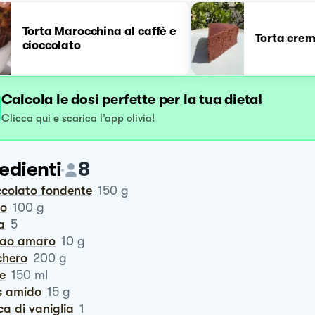
Torta Marocchina al caffè e
Torta crem
cioccolato
Calcola le dosi perfette per la tua dieta!
Clicca qui e scarica l’app olivia!
edienti
8
occolato fondente
150
g
ro
100
g
a
5
cao amaro
10
g
chero
200
g
te
150
ml
is amido
15
g
ca di vaniglia
1