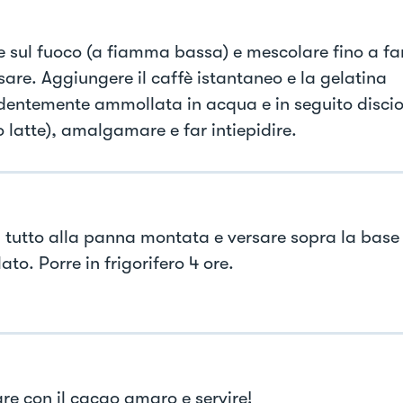
e sul fuoco (a fiamma bassa) e mescolare fino a fa
are. Aggiungere il caffè istantaneo e la gelatina
dentemente ammollata in acqua e in seguito discio
o latte), amalgamare e far intiepidire.
il tutto alla panna montata e versare sopra la base 
ato. Porre in frigorifero 4 ore.
re con il cacao amaro e servire!