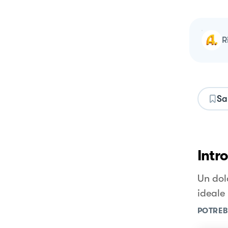
Sa
Intr
Un dol
ideale 
POTREB