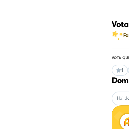
Vota
Fa
VOTA QU
1
Doma