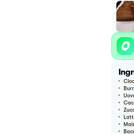
Ingr
Ci
Bur
Uov
Ca
Zuc
Lat
Ma
Bac