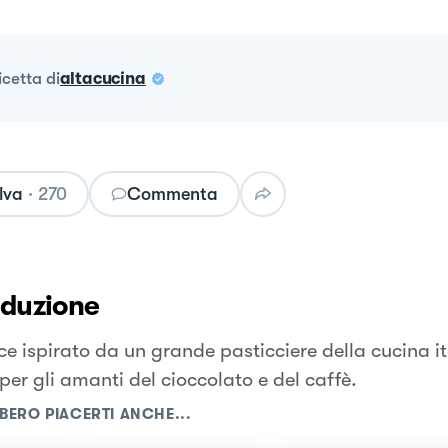
ricetta
di
altacucina
lva
·
270
Commenta
oduzione
ce ispirato da un grande pasticciere della cucina i
per gli amanti del cioccolato e del caffè.
BERO PIACERTI ANCHE...