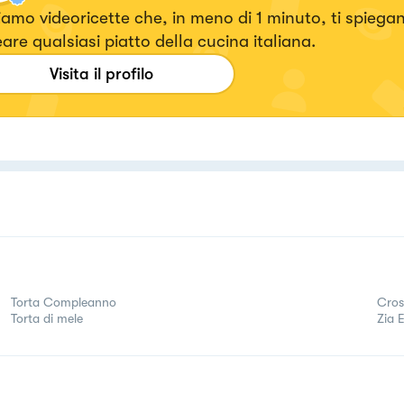
amo videoricette che, in meno di 1 minuto, ti spieg
eare qualsiasi piatto della cucina italiana.
Visita il profilo
Torta Compleanno
Cros
Torta di mele
Zia 