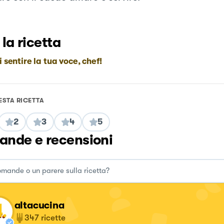
 la ricetta
i sentire la tua voce, chef!
ESTA RICETTA
2
3
4
5
nde e recensioni
altacucina
347
ricette