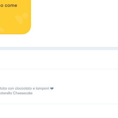
ano come
tata con cioccolato e lamponi ❤️
Esterella Cheesecake