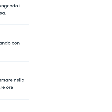
ungendo i
sa.
lando con
rsare nella
tre ore