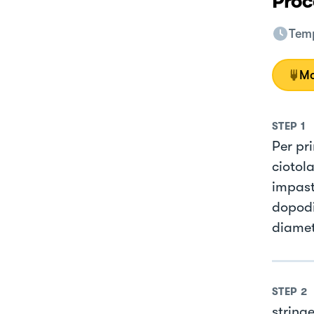
Proc
Temp
Mo
STEP
1
Per pri
ciotola
impast
dopodi
diamet
STEP
2
stringe