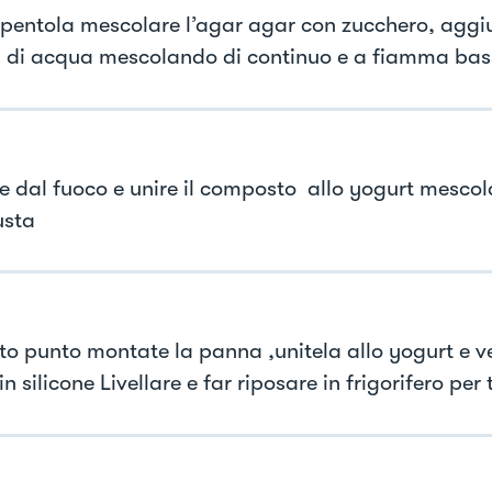
 pentola mescolare l’agar agar con zucchero, aggi
. di acqua mescolando di continuo e a fiamma bas
re dal fuoco e unire il composto allo yogurt mesco
usta
to punto montate la panna ,unitela allo yogurt e ve
n silicone Livellare e far riposare in frigorifero per 