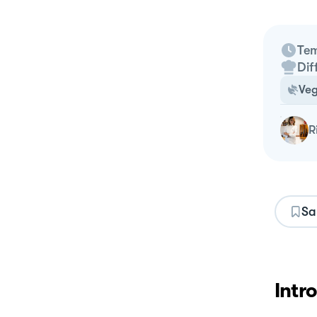
Tem
Dif
Ve
Sa
Intr