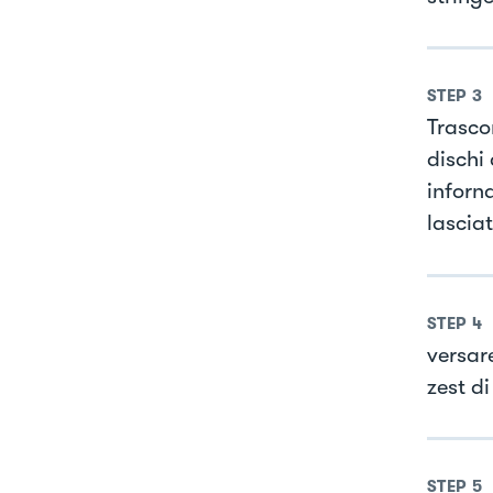
STEP
3
Trasco
dischi 
inforna
lasciat
STEP
4
versar
zest di
STEP
5