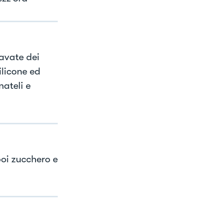
cavate dei
ilicone ed
nateli e
poi zucchero e