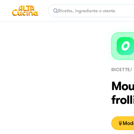
RICETTE
/
Mou
frol
Moda