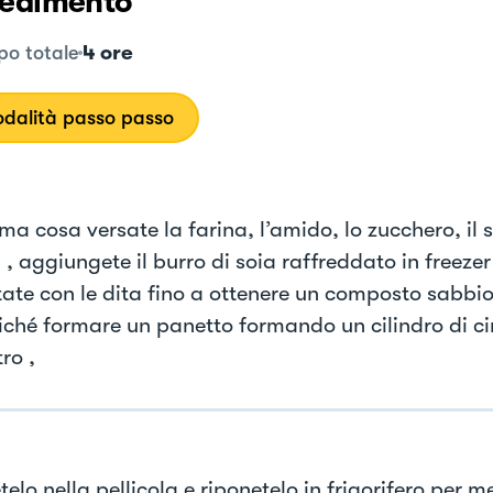
edimento
4 ore
o totale
dalità passo passo
ma cosa versate la farina, l’amido, lo zucchero, il 
 , aggiungete il burro di soia raffreddato in freezer
ate con le dita fino a ottenere un composto sabbi
ché formare un panetto formando un cilindro di c
ro ,
telo nella pellicola e riponetelo in frigorifero per m