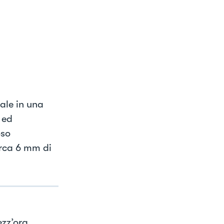
sale in una
 ed
oso
irca 6 mm di
ezz’ora