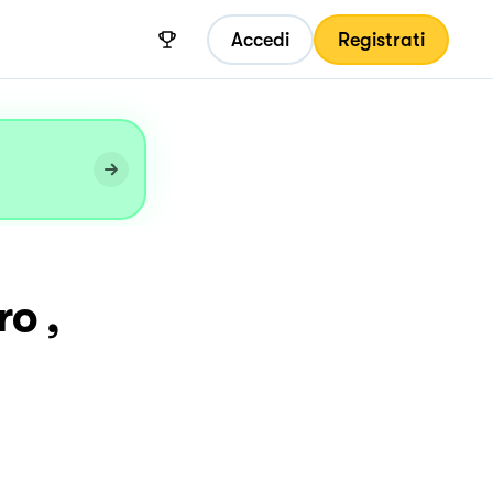
Accedi
Registrati
o ,