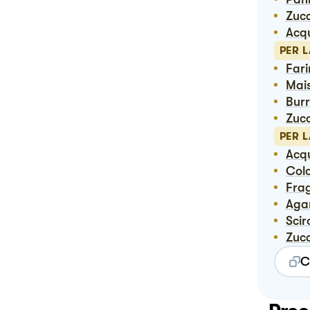
Zuc
Ac
PER L
Far
Ma
Bur
Zuc
PER 
Ac
Co
Fra
Ag
Sci
Zuc
C