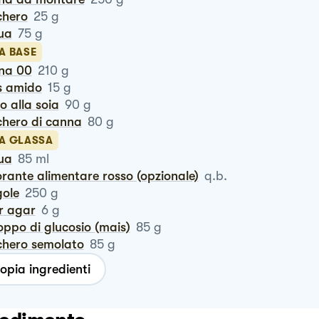
chero
25
g
qua
75
g
A BASE
ina 00
210
g
is amido
15
g
ro alla soia
90
g
chero di canna
80
g
LA GLASSA
qua
85
ml
lorante alimentare rosso (opzionale)
q.b.
gole
250
g
ar agar
6
g
roppo di glucosio (mais)
85
g
chero semolato
85
g
opia ingredienti