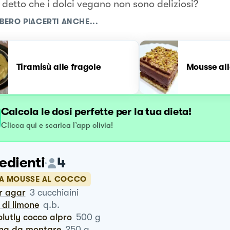
 detto che i dolci vegano non sono deliziosi?
BERO PIACERTI ANCHE...
Tiramisù alle fragole
Mousse all
Calcola le dosi perfette per la tua dieta!
Clicca qui e scarica l’app olivia!
edienti
4
LA MOUSSE AL COCCO
ar agar
3
cucchiaini
t di limone
q.b.
olutly cocco alpro
500
g
nna da montare
250
g