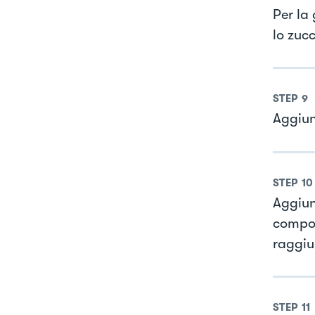
Per la
lo zuc
STEP
9
Aggiun
STEP
10
Aggiun
compos
raggiu
STEP
11