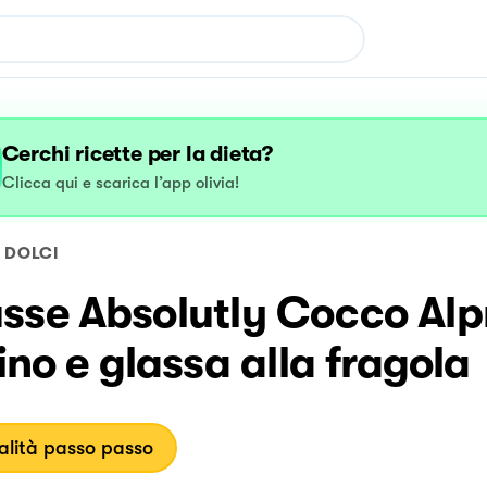
Cerchi ricette per la dieta?
Clicca qui e scarica l’app olivia!
DOLCI
sse Absolutly Cocco Alpr
lino e glassa alla fragola
lità passo passo