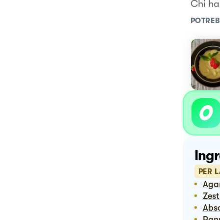
Chi ha
POTREB
Ingr
PER 
Ag
Zes
Abs
Pa