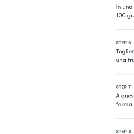
In una
100 gr
STEP
6
Toglie
una fr
STEP
7
A ques
forma i
STEP
8