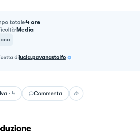
4 ore
po totale
Media
ficoltà
gana
ricetta
di
lucia.pavanastolfo
lva
·
4
Commenta
oduzione