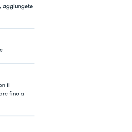
a, aggiungete
e
n il
are fino a