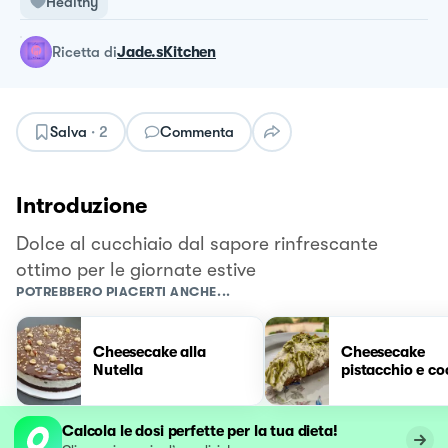
Healthy
ricetta
di
Jade.sKitchen
Salva
·
2
Commenta
Introduzione
Dolce al cucchiaio dal sapore rinfrescante
ottimo per le giornate estive
POTREBBERO PIACERTI ANCHE...
Cheesecake alla
Cheesecake
Nutella
pistacchio e co
Calcola le dosi perfette per la tua dieta!