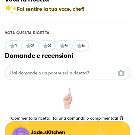
Fai sentire la tua voce, chef!
VOTA QUESTA RICETTA
1
2
3
4
5
Domande e recensioni
Commenta la ricetta: fai una domanda o complimentati! 😋
Jade.sKitchen