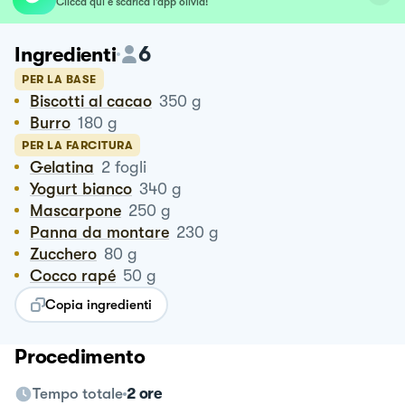
Clicca qui e scarica l’app olivia!
6
Ingredienti
PER LA BASE
Biscotti al cacao
350
g
Burro
180
g
PER LA FARCITURA
Gelatina
2
fogli
Yogurt bianco
340
g
Mascarpone
250
g
Panna da montare
230
g
Zucchero
80
g
Cocco rapé
50
g
Copia ingredienti
Procedimento
Tempo totale
2 ore