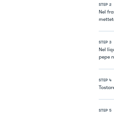
STEP
2
Nel fr
mettete
STEP
3
Nel liq
pepe n
STEP
4
Tostar
STEP
5