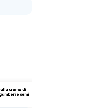
 alla crema di
Cremoso di zucca, gambe
 gamberi e semi
e speck