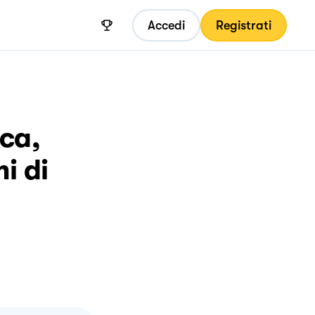
Accedi
Registrati
cca,
i di