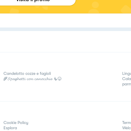
Candelotto cozze e fagioli
Lingu
🌾𝓢𝓹𝓪𝓰𝓱𝓮𝓽𝓽𝓲 𝓬𝓸𝓷 𝓬𝓪𝓷𝓸𝓬𝓬𝓱𝓲𝓮 🧜😋
Cala
parm
Cookie Policy
Term
Esplora
Wel