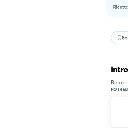
ricett
Sa
Intr
Betaca
POTREB