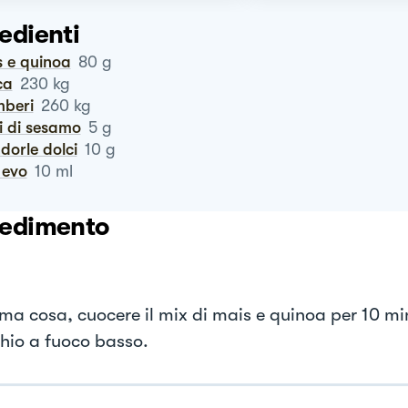
edienti
is e quinoa
80
g
ca
230
kg
mberi
260
kg
i di sesamo
5
g
ndorle dolci
10
g
o evo
10
ml
edimento
ima cosa, cuocere il mix di mais e quinoa per 10 mi
hio a fuoco basso.