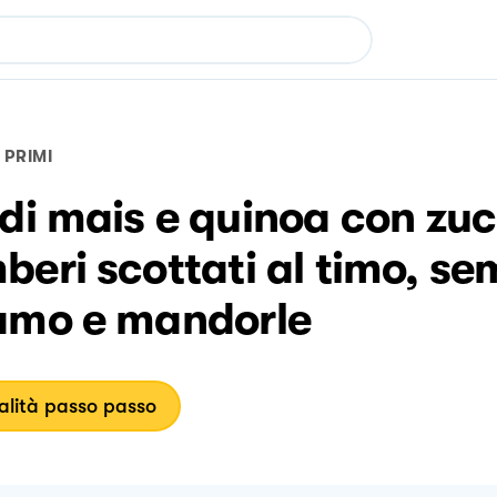
PRIMI
di mais e quinoa con zu
eri scottati al timo, sem
amo e mandorle
lità passo passo