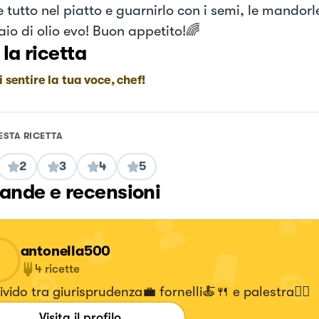
 tutto nel piatto e guarnirlo con i semi, le mandorl
aio di olio evo! Buon appetito!🌈
 la ricetta
i sentire la tua voce, chef!
ESTA RICETTA
2
3
4
5
nde e recensioni
antonella500
4
ricette
ivido tra giurisprudenza💼 fornelli🍝🍴 e palestra🏋🏾‍
Visita il profilo