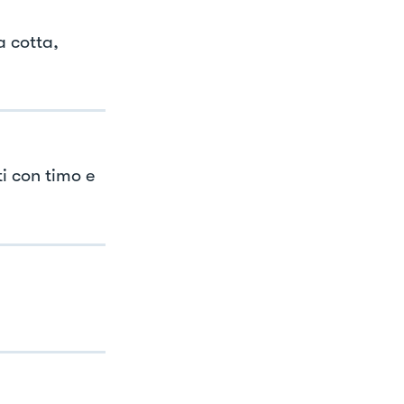
a cotta,
ti con timo e