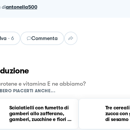
a
di
antonella500
lva
·
6
Commenta
oduzione
rotene e vitamina E ne abbiamo?
BERO PIACERTI ANCHE...
Scialatielli con fumetto di
Tre cereali
gamberi allo zafferano,
zucca con
gamberi, zucchine e fiori di
di sesamo
zucca