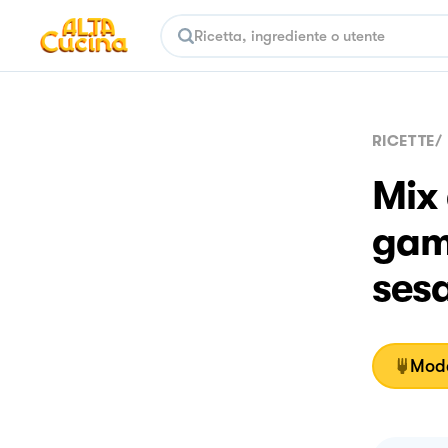
RICETTE
/
Mix 
gamb
ses
Moda