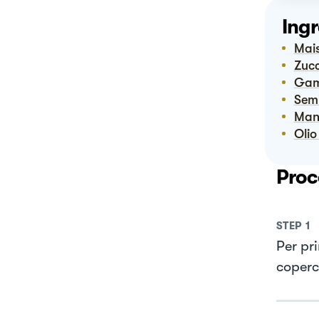
Ingr
Ma
Zuc
Ga
Sem
Ma
Oli
Proc
STEP
1
Per pr
coperc