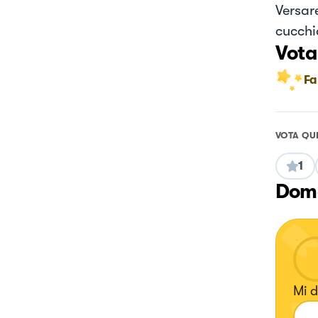
Versare
cucchi
Vota
Fa
VOTA QU
1
Doma
Mi d