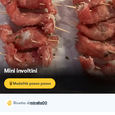
Mini involtini
Modalità passo passo
ricetta
di
mirella00