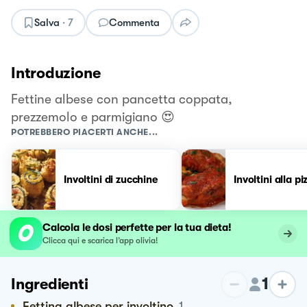
Salva
·
7
Commenta
Introduzione
Fettine albese con pancetta coppata,
prezzemolo e parmigiano 😍
POTREBBERO PIACERTI ANCHE...
Involtini di zucchine
Involtini alla pi
Calcola le dosi perfette per la tua dieta!
Clicca qui e scarica l’app olivia!
1
Ingredienti
Fettina albese per involtino
1