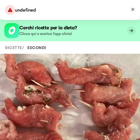
undefined
Cerchi ricette per la dieta?
Clicca qui e scarica l’app olivia!
RICETTE
/
SECONDI