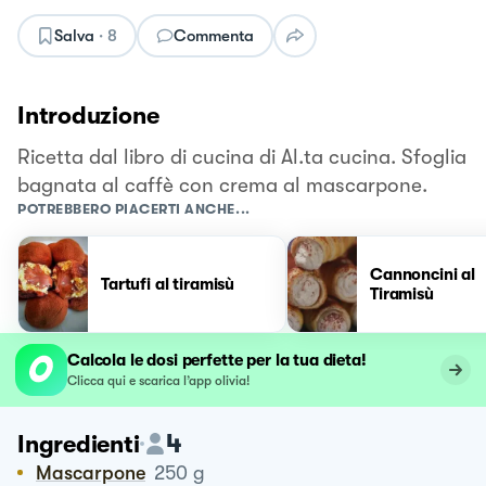
Salva
·
8
Commenta
Introduzione
Ricetta dal libro di cucina di Al.ta cucina. Sfoglia
bagnata al caffè con crema al mascarpone.
POTREBBERO PIACERTI ANCHE...
Cannoncini al
Tartufi al tiramisù
Tiramisù
Calcola le dosi perfette per la tua dieta!
Clicca qui e scarica l’app olivia!
4
Ingredienti
Mascarpone
250
g