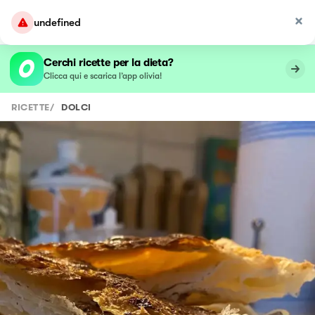
undefined
Cerchi ricette per la dieta?
Clicca qui e scarica l’app olivia!
RICETTE
/
DOLCI