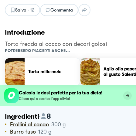
Salva
·
12
Commenta
Introduzione
Torta fredda al cocco con decori golosi
POTREBBERO PIACERTI ANCHE...
Aglio olio pepe
Torta mille mele
al gusto Salent
Calcola le dosi perfette per la tua dieta!
Clicca qui e scarica l’app olivia!
8
Ingredienti
Frollini al cacao
300
g
Burro fuso
120
g