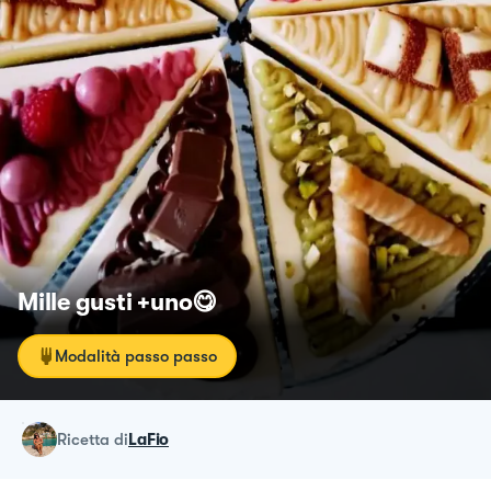
Mille gusti +uno😋
Modalità passo passo
ricetta
di
LaFio