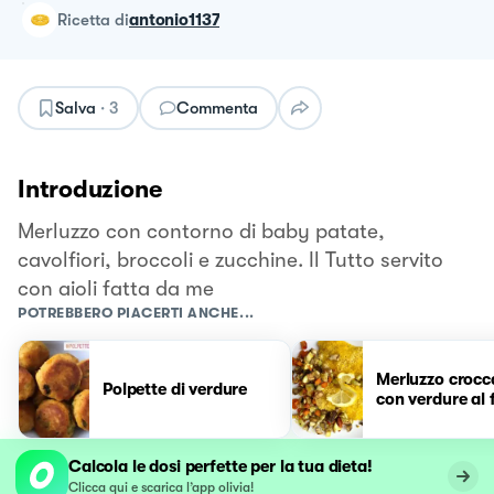
ricetta
di
antonio1137
Salva
·
3
Commenta
Introduzione
Merluzzo con contorno di baby patate,
cavolfiori, broccoli e zucchine. Il Tutto servito
con aioli fatta da me
POTREBBERO PIACERTI ANCHE...
Merluzzo crocc
Polpette di verdure
con verdure al 
Calcola le dosi perfette per la tua dieta!
Clicca qui e scarica l’app olivia!