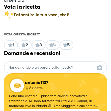
di semola
Vota la ricetta
Fai sentire la tua voce, chef!
VOTA QUESTA RICETTA
1
2
3
4
5
Domande e recensioni
antonio1137
2
ricette
Sono uno chef a cui piace fare cucina innovativa e
tradizionale. Mi sono formato tra l italia e l Olanda, al
momento vivo in islanda 😁. Amo viaggiare e cucinare e
voglio trasmettere la mia passione a tutti voi.