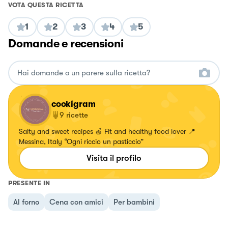
VOTA QUESTA RICETTA
1
2
3
4
5
Domande e recensioni
cookigram
9
ricette
Salty and sweet recipes 🍏 Fit and healthy food lover 📍
Messina, Italy “Ogni riccio un pasticcio”
Visita il profilo
PRESENTE IN
Al forno
Cena con amici
Per bambini