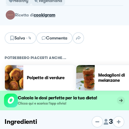
Healthy
Vegetariana
ricetta
di
cookigram
Salva
·
4
Commenta
POTREBBERO PIACERTI ANCHE...
Medaglioni di
Polpette di verdure
melanzane
Calcola le dosi perfette per la tua dieta!
Clicca qui e scarica l’app olivia!
3
Ingredienti