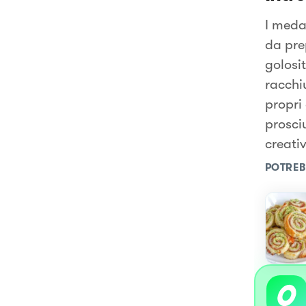
I medag
da pre
golosit
racchi
propri
prosciu
creati
POTREB