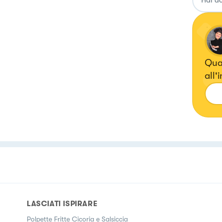
Quan
all'
port
gus
LASCIATI ISPIRARE
Polpette Fritte Cicoria e Salsiccia