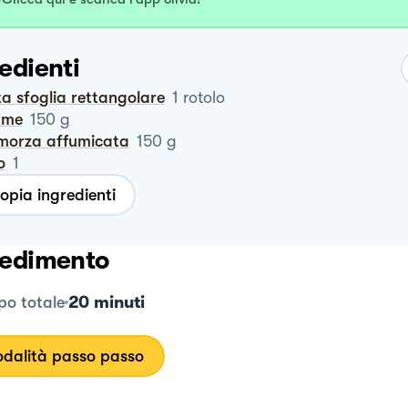
edienti
ta sfoglia rettangolare
1
rotolo
ame
150
g
amorza affumicata
150
g
o
1
opia ingredienti
edimento
20 minuti
o totale
dalità passo passo