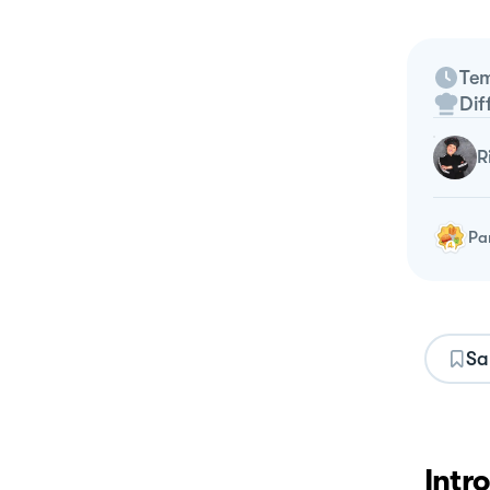
Tem
Dif
Pa
Sa
Intr