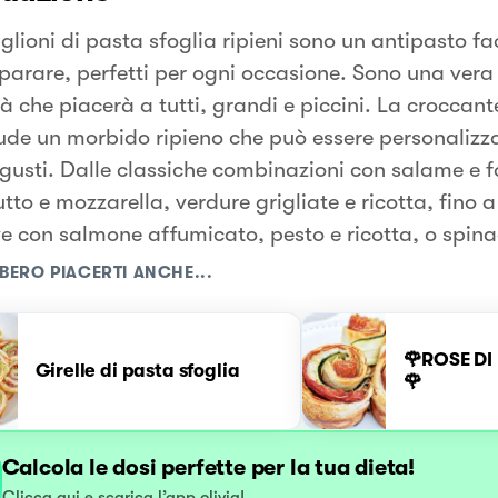
lioni di pasta sfoglia ripieni sono un antipasto fac
parare, perfetti per ogni occasione. Sono una vera
à che piacerà a tutti, grandi e piccini. La croccant
ude un morbido ripieno che può essere personalizza
 gusti. Dalle classiche combinazioni con salame e 
tto e mozzarella, verdure grigliate e ricotta, fino a
ve con salmone affumicato, pesto e ricotta, o spinac
BERO PIACERTI ANCHE...
🌹ROSE DI
Girelle di pasta sfoglia
🌹
Calcola le dosi perfette per la tua dieta!
Clicca qui e scarica l’app olivia!