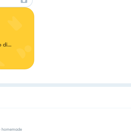
 di
re il
e homemade