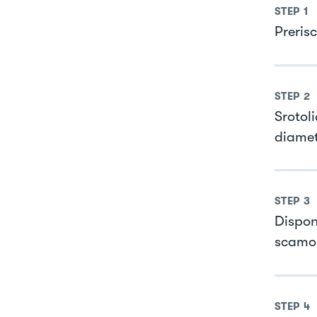
STEP
1
Preris
STEP
2
Srotol
diamet
STEP
3
Dispon
scamor
STEP
4