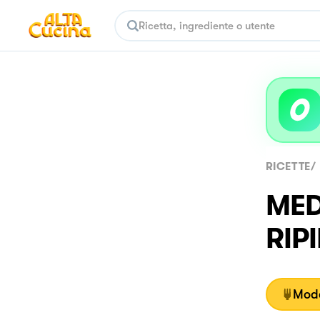
RICETTE
/
MED
RIPI
Moda