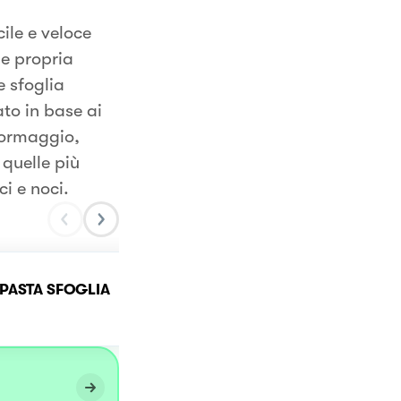
ile e veloce
 e propria
e sfoglia
to in base ai
formaggio,
 quelle più
i e noci.
 PASTA SFOGLIA
Pasta sfoglia ripiena 🤤