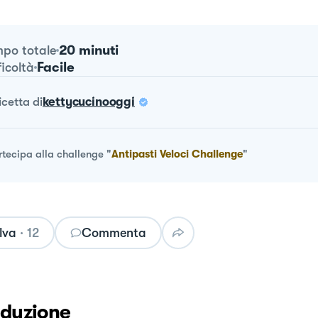
20 minuti
po totale
Facile
ficoltà
ricetta
di
kettycucinooggi
rtecipa alla challenge
"
Antipasti Veloci Challenge
"
lva
·
12
Commenta
oduzione