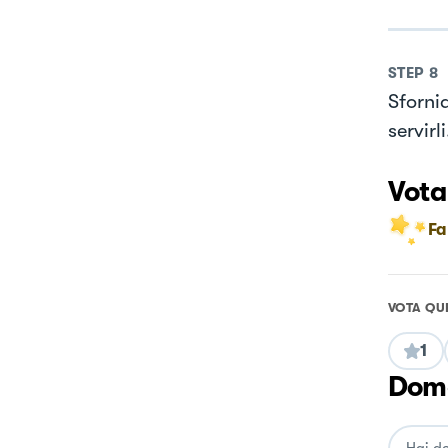
STEP
8
Sforni
servirli
Vota
Fa
VOTA QU
1
Doma