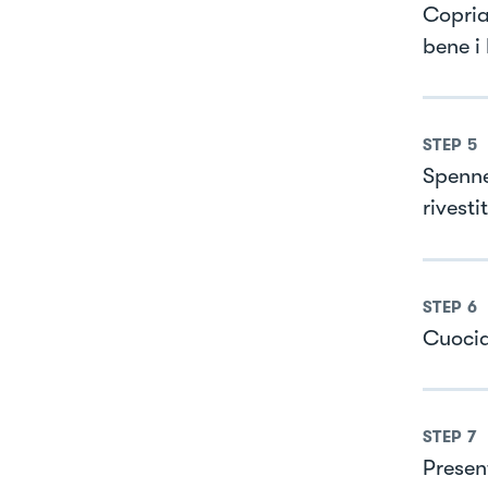
Copriam
bene i
STEP
5
Spenne
rivesti
STEP
6
Cuocia
STEP
7
Presen