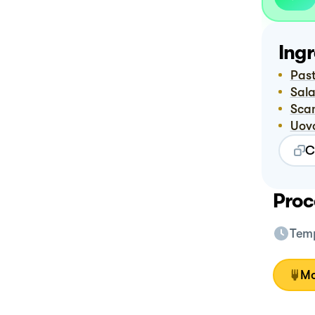
Ingr
Pas
Sal
Sc
Uov
C
Proc
Temp
Mo