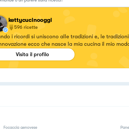
kettycucinooggi
596
ricette
do i ricordi si uniscono alle tradizioni e, le tradizioni
innovazione ecco che nasce la mia cucina il mio modo
are a tavola il cibo. Ricette veloci senza mai tralascia
Visita il profilo
to.
Focaccia genovese
Pan